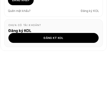
ĐĂNG NHẬP
Quên mật khẩu?
Đăng ký KOL
CHƯA CÓ TÀI KHOẢN?
Đăng ký KOL
ĐĂNG KÝ KOL