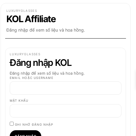
LUXURYGLASSES
KOL Affiliate
Đăng nhập để xem số liệu và hoa hồng.
LUXURYGLASSES
Đăng nhập KOL
Đăng nhập để xem số liệu và hoa hồng.
EMAIL HOẶC USERNAME
MẬT KHẨU
GHI NHỚ ĐĂNG NHẬP