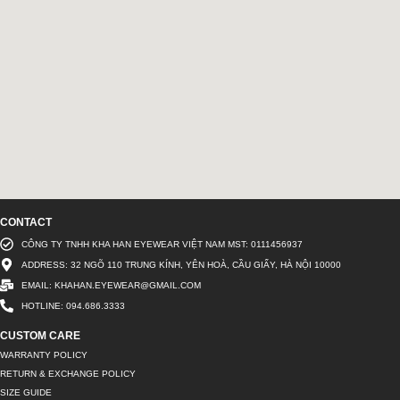
CONTACT
CÔNG TY TNHH KHA HAN EYEWEAR VIỆT NAM MST: 0111456937
ADDRESS: 32 NGÕ 110 TRUNG KÍNH, YÊN HOÀ, CẦU GIẤY, HÀ NỘI 10000
EMAIL: KHAHAN.EYEWEAR@GMAIL.COM
HOTLINE: 094.686.3333
CUSTOM CARE
WARRANTY POLICY
RETURN & EXCHANGE POLICY
SIZE GUIDE