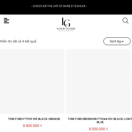
- DISCOVER THE ART OF RARE EYEWEAR -
Hiển thị tất cả 4 kết quả
Sort by
TOM FORD FT1101 01E BLACK ORANGE
TOM FORD BRONSON FT1044 01V BLACK LIGH
BLUE
8.900.000
₫
8.500.000
₫