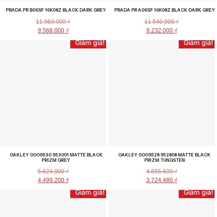
PRADA PR B06SF 16K08Z BLACK DARK GREY
PRADA PR A06SF 16K08Z BLACK DARK GREY
11.960.000
₫
11.540.000
₫
9.568.000
₫
9.232.000
₫
Giảm giá!
Giảm giá!
OAKLEY 0OO9530 953001 MATTE BLACK
OAKLEY 0OO9528 952808 MATTE BLACK
PRIZM GREY
PRIZM TUNGSTEN
5.624.000
₫
4.655.600
₫
4.499.200
₫
3.724.480
₫
Giảm giá!
Giảm giá!