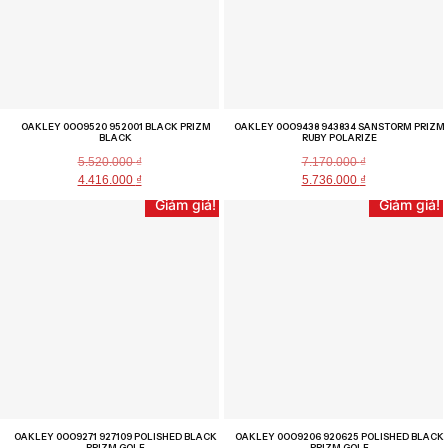
OAKLEY 0OO9520 952001 BLACK PRIZM
OAKLEY 0OO9438 943834 SANSTORM PRIZM
BLACK
RUBY POLARIZE
5.520.000
₫
7.170.000
₫
4.416.000
₫
5.736.000
₫
Giảm giá!
Giảm giá!
OAKLEY 0OO9271 927109 POLISHED BLACK
OAKLEY 0OO9206 920625 POLISHED BLACK
PRIZM GOLF
PRIZM GOLF