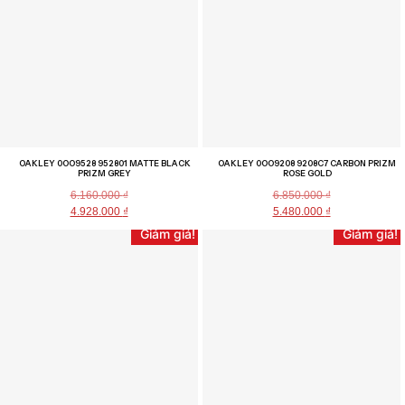
OAKLEY 0OO9528 952801 MATTE BLACK
OAKLEY 0OO9208 9208C7 CARBON PRIZM
PRIZM GREY
ROSE GOLD
6.160.000
₫
6.850.000
₫
4.928.000
₫
5.480.000
₫
Giảm giá!
Giảm giá!