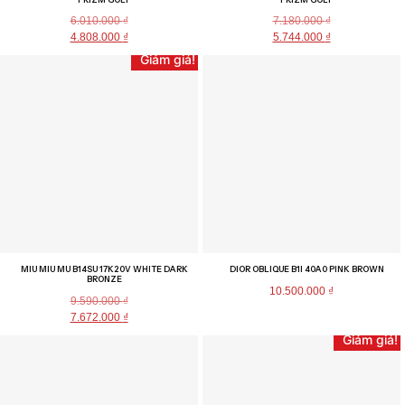
6.010.000
₫
7.180.000
₫
4.808.000
₫
5.744.000
₫
Giảm giá!
MIU MIU MU B14SU 17K20V WHITE DARK
DIOR OBLIQUE B1I 40A0 PINK BROWN
BRONZE
10.500.000
₫
9.590.000
₫
7.672.000
₫
Giảm giá!