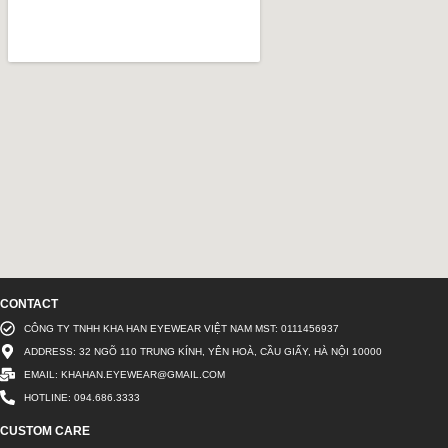
CONTACT
CÔNG TY TNHH KHA HAN EYEWEAR VIỆT NAM MST: 0111456937
ADDRESS: 32 NGÕ 110 TRUNG KÍNH, YÊN HOÀ, CẦU GIẤY, HÀ NỘI 10000
EMAIL: KHAHAN.EYEWEAR@GMAIL.COM
HOTLINE: 094.686.3333
CUSTOM CARE