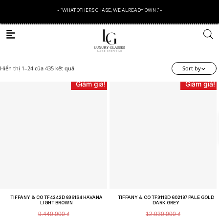
- "WHAT OTHERS CHASE, WE ALREADY OWN ." -
Hiển thị 1–24 của 435 kết quả
Sort by
Giảm giá!
Giảm giá!
TIFFANY & CO TF4242D 8361S4 HAVANA
TIFFANY & CO TF3119D 602187 PALE GOLD
LIGHT BROWN
DARK GREY
9.440.000
₫
12.030.000
₫