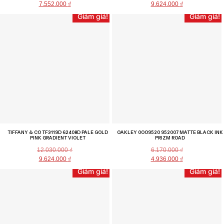
7.552.000
₫
9.624.000
₫
Giảm giá!
Giảm giá!
TIFFANY & CO TF3119D 62408D PALE GOLD
OAKLEY 0OO9520 952007 MATTE BLACK INK
PINK GRADIENT VIOLET
PRIZM ROAD
12.030.000
₫
6.170.000
₫
9.624.000
₫
4.936.000
₫
Giảm giá!
Giảm giá!