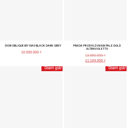
DIOR OBLIQUE B1I 10A0 BLACK DARK GREY
PRADA PR D51S ZVN30X PALE GOLD
ULTRAVIOLETTO
10.500.000
₫
13.880.000
₫
11.104.000
₫
Giảm giá!
Giảm giá!