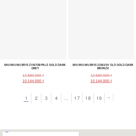
MIU MIU MU B51S ZVN70B PALE GOLD DARK
MIU MIU MU B51S 22M20V OLD GOLD DARK
GREY
BRONZE
12.680.000
₫
12.680.000
₫
10.144.000
₫
10.144.000
₫
→
1
2
3
4
…
17
18
19