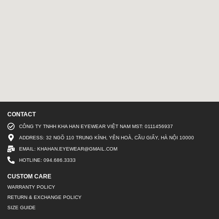
CONTACT
CÔNG TY TNHH KHA HAN EYEWEAR VIỆT NAM MST: 0111456937
ADDRESS: 32 NGÕ 110 TRUNG KÍNH, YÊN HOÀ, CẦU GIẤY, HÀ NỘI 10000
EMAIL: KHAHAN.EYEWEAR@GMAIL.COM
HOTLINE: 094.686.3333
CUSTOM CARE
WARRANTY POLICY
RETURN & EXCHANGE POLICY
SIZE GUIDE