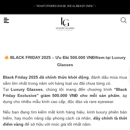
- "WHAT OTHERS CHASE, WE ALREADY OWN ." -
BLACK FRIDAY 2025 – Ưu Đãi 500.000 VNĐ/Item tại Luxury
Glasses
Black Friday 2025 đã chính thức khởi động
, đánh dấu mùa mua
sắm lớn nhất trong năm với hàng loạt ưu đãi chưa từng có.
Tại
Luxury Glasses
, chúng tôi mang đến chương trình
“Black
Friday Exclusive” giảm 500.000 VNĐ cho mỗi sản phẩm
, áp
dụng cho nhiều mẫu kính cao cấp, độc đáo và rare eyewear.
Nếu bạn đang tìm kiếm mắt kính hàng hiệu, kính luxury phiên bản
hiếm, hay muốn nâng cấp phong cách cá nhân,
đây chính là thời
điểm vàng
để sở hữu với mức giá tốt nhất năm.