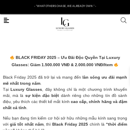
- "WHAT OTHERS CHASE, WE ALREADY OWN ." -
BLACK FRIDAY 2025 – Ưu Đãi Độc Quyền Tại Luxury
Glasses: Giảm 1.500.000 VNĐ & 2.000.000 VNĐ/Item
Black Friday 2025 đã trở lại và mang đến
làn sóng ưu đãi mạnh
mẽ nhất trong năm
.
Tại
Luxury Glasses
, đây không chỉ là một chương trình khuyến
mãi, mà là
sự kiện đặc biệt
dành riêng cho những tín đồ sành
điệu, yêu thích các thiết kế mắt kính
cao cấp, chính hãng và đậm
chất cá tính
.
Nếu bạn đang tìm kiếm cơ hội sở hữu những mẫu kính sang trọng
với
giá tốt nhất năm
, thì
Black Friday 2025
chính là
“thời điểm