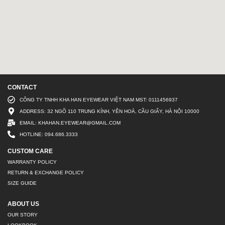
CONTACT
CÔNG TY TNHH KHA HAN EYEWEAR VIỆT NAM MST: 0111456937
ADDRESS: 32 NGÕ 110 TRUNG KÍNH, YÊN HOÀ, CẦU GIẤY, HÀ NỘI 10000
EMAIL: KHAHAN.EYEWEAR@GMAIL.COM
HOTLINE: 094.686.3333
CUSTOM CARE
WARRANTY POLICY
RETURN & EXCHANGE POLICY
SIZE GUIDE
ABOUT US
OUR STORY