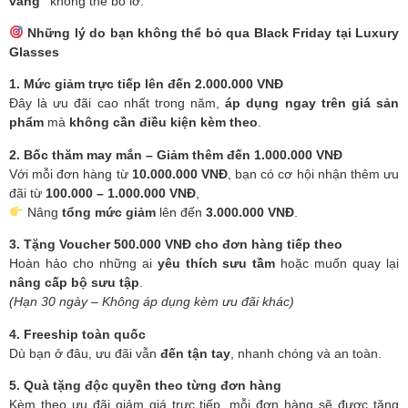
vàng”
không thể bỏ lỡ.
Những lý do bạn không thể bỏ qua Black Friday tại Luxury
Glasses
1. Mức giảm trực tiếp lên đến 2.000.000 VNĐ
Đây là ưu đãi cao nhất trong năm,
áp dụng ngay trên giá sản
phẩm
mà
không cần điều kiện kèm theo
.
2. Bốc thăm may mắn – Giảm thêm đến 1.000.000 VNĐ
Với mỗi đơn hàng từ
10.000.000 VNĐ
, bạn có cơ hội nhận thêm ưu
đãi từ
100.000 – 1.000.000 VNĐ
,
Nâng
tổng mức giảm
lên đến
3.000.000 VNĐ
.
3. Tặng Voucher 500.000 VNĐ cho đơn hàng tiếp theo
Hoàn hảo cho những ai
yêu thích sưu tầm
hoặc muốn quay lại
nâng cấp bộ sưu tập
.
(Hạn 30 ngày – Không áp dụng kèm ưu đãi khác)
4. Freeship toàn quốc
Dù bạn ở đâu, ưu đãi vẫn
đến tận tay
, nhanh chóng và an toàn.
5. Quà tặng độc quyền theo từng đơn hàng
Kèm theo ưu đãi giảm giá trực tiếp, mỗi đơn hàng sẽ được tặng