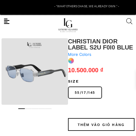
- "WHAT OTHERS CHASE, WE ALREADY OWN ." -
CHRISTIAN DIOR
LABEL S2U F0I0 BLUE
More Colors
10.500.000
₫
SIZE
55
/
17
/
145
THÊM VÀO GIỎ HÀNG