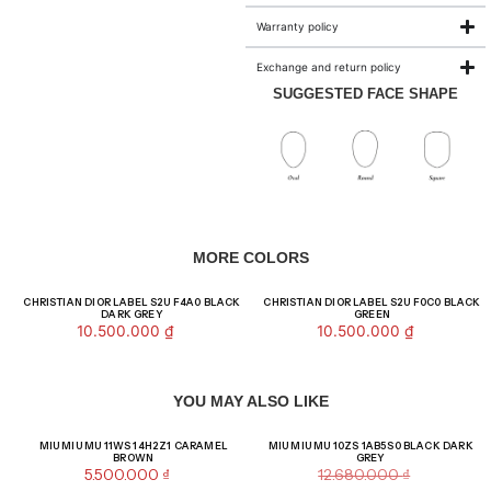
Warranty policy
Exchange and return policy
SUGGESTED FACE SHAPE
MORE COLORS
CHRISTIAN DIOR LABEL S2U F4A0 BLACK
CHRISTIAN DIOR LABEL S2U F0C0 BLACK
DARK GREY
GREEN
10.500.000
₫
10.500.000
₫
YOU MAY ALSO LIKE
Giảm giá!
MIU MIU MU 11WS 14H2Z1 CARAMEL
MIU MIU MU 10ZS 1AB5S0 BLACK DARK
BROWN
GREY
5.500.000
₫
12.680.000
₫