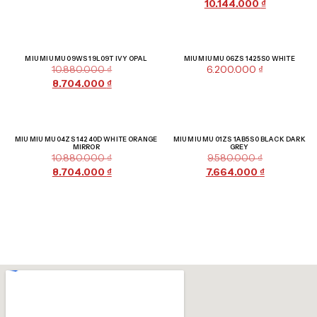
10.144.000
₫
Giảm giá!
MIU MIU MU 09WS 19L09T IVY OPAL
MIU MIU MU 06ZS 1425S0 WHITE
10.880.000
₫
6.200.000
₫
8.704.000
₫
Giảm giá!
Giảm giá!
MIU MIU MU 04ZS 14240D WHITE ORANGE
MIU MIU MU 01ZS 1AB5S0 BLACK DARK
MIRROR
GREY
10.880.000
₫
9.580.000
₫
8.704.000
₫
7.664.000
₫