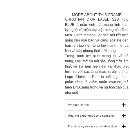
MORE ABOUT THIS FRAME
CHRISTIAN DIOR LABEL S2U F0I0
BLUE là mẫu kính mát mang tinh thần
kỹ nghệ và hiện đại đặc trưng của Dior
Men. Form rectangular sắc nét kết hợp
gọng kim loại bạc và càng acetate đen
bản lớn tạo nên tổng thể mạnh mẽ, cá
tính và đầy phong thái thời trang.
Tròng xanh ice–blue mang lại vẻ trẻ
trung, tươi mới và nổi bật, đồng thời làm
thiết kế trở nên hiện đại và khác biệt
hơn so với các tông màu truyền thống.
Logo Christian Dior in nổi dọc theo
phần càng là điểm nhấn couture, thể
hiện DNA sang trọng và sự tinh xảo của
nhà mốt.
Product Details
Wearing experience and sensation
Premium eyewear care instructions