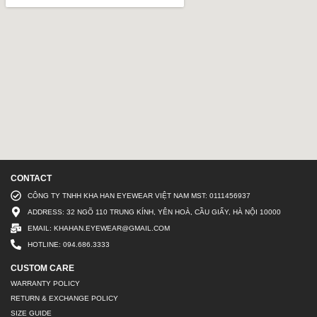
CONTACT
CÔNG TY TNHH KHA HAN EYEWEAR VIỆT NAM MST: 0111456937
ADDRESS: 32 NGÕ 110 TRUNG KÍNH, YÊN HOÀ, CẦU GIẤY, HÀ NỘI 10000
EMAIL: KHAHAN.EYEWEAR@GMAIL.COM
HOTLINE: 094.686.3333
CUSTOM CARE
WARRANTY POLICY
RETURN & EXCHANGE POLICY
SIZE GUIDE