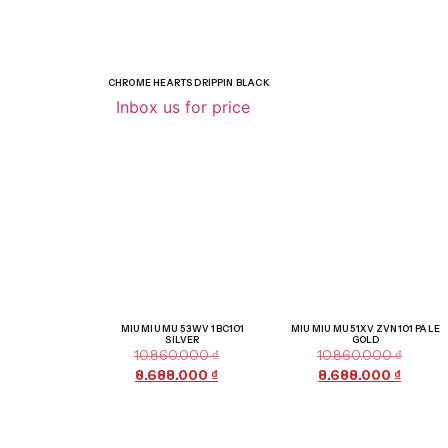
CHROME HEARTS DRIPPIN BLACK
Inbox us for price
Giảm giá!
Giảm giá!
MIU MIU MU 53WV 1BC1O1
MIU MIU MU 51XV ZVN1O1 PALE
SILVER
GOLD
10.860.000
₫
10.860.000
₫
8.688.000
₫
8.688.000
₫