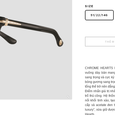
SIZE
51
/
22
/
146
THÊM
CHROME HEARTS DR
vuông dày bản mang
sang trọng và cực kỳ 
bóng gương sang trọn
tổng thể trở nên đẳng
Điểm nhấn giá trị n
trổ thủ công. Hệ thốn
nổi khối tinh xảo, t
cấp và acetate đen 
luxury”, vừa giữ đư
Hearts.