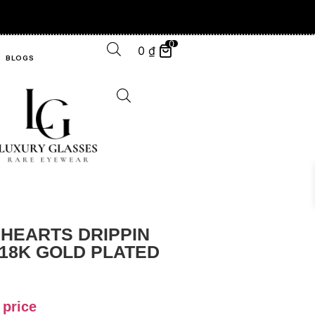
S CHASE, WE ALREADY OWN ." -
0
0
₫
BLOGS
HEARTS DRIPPIN
 18K GOLD PLATED
 price