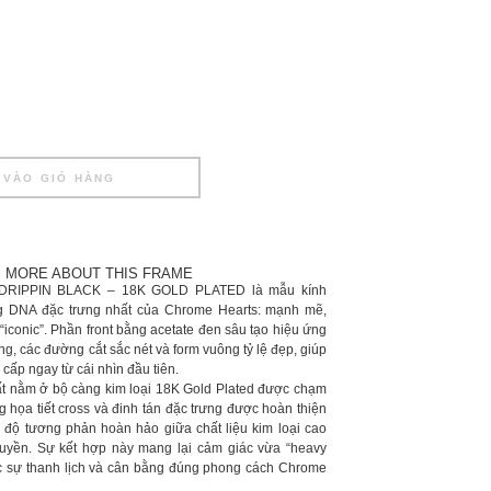
 VÀO GIỎ HÀNG
MORE ABOUT THIS FRAME
IPPIN BLACK – 18K GOLD PLATED là mẫu kính
 DNA đặc trưng nhất của Chrome Hearts: mạnh mẽ,
“iconic”. Phần front bằng acetate đen sâu tạo hiệu ứng
g, các đường cắt sắc nét và form vuông tỷ lệ đẹp, giúp
 cấp ngay từ cái nhìn đầu tiên.
hất nằm ở bộ càng kim loại 18K Gold Plated được chạm
g họa tiết cross và đinh tán đặc trưng được hoàn thiện
ạo độ tương phản hoàn hảo giữa chất liệu kim loại cao
tuyền. Sự kết hợp này mang lại cảm giác vừa “heavy
ợc sự thanh lịch và cân bằng đúng phong cách Chrome