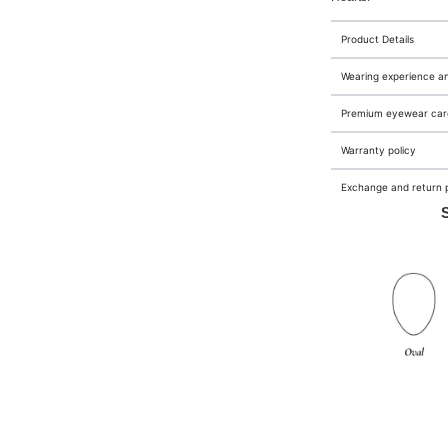
Product Details
Wearing experience a
Premium eyewear care
Warranty policy
Exchange and return p