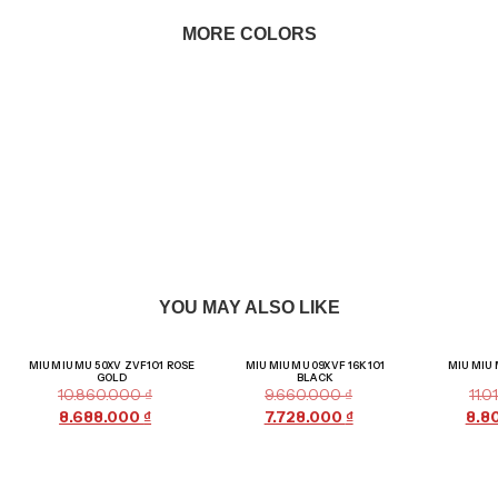
MORE COLORS
YOU MAY ALSO LIKE
Giảm giá!
Giảm giá!
MIU MIU MU 50XV ZVF1O1 ROSE
MIU MIU MU 09XVF 16K1O1
MIU MIU 
GOLD
BLACK
10.860.000
₫
9.660.000
₫
11.
8.688.000
₫
7.728.000
₫
8.8