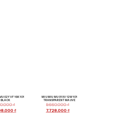
Giảm giá!
Giảm giá!
MU 02YVF 16K1O1
MIU MIU MU 01XV 12W1O1
BLACK
TRANSPARENT MAUVE
010.000
₫
9.660.000
₫
08.000
₫
7.728.000
₫