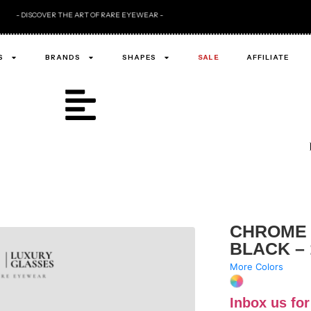
- "WHAT OTHER
S
BRANDS
SHAPES
SALE
AFFILIATE
CHROME 
BLACK –
More Colors
Inbox us for