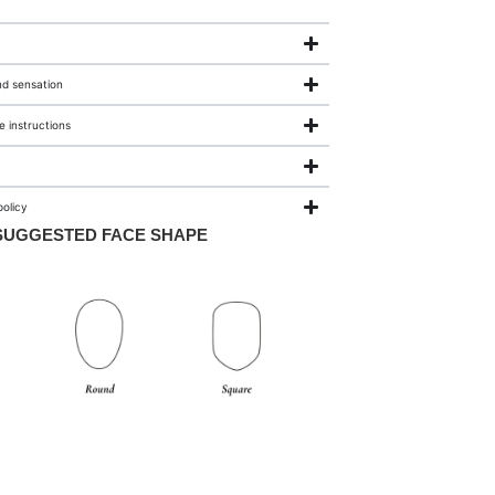
nd sensation
 instructions
olicy
SUGGESTED FACE SHAPE