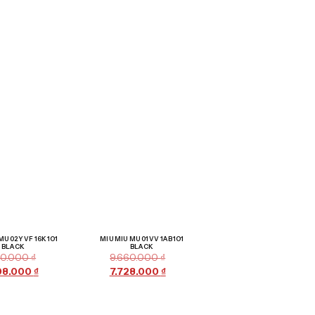
Giảm giá!
Giảm giá!
MU 02YVF 16K1O1
MIU MIU MU 01VV 1AB1O1
BLACK
BLACK
010.000
₫
9.660.000
₫
08.000
₫
7.728.000
₫