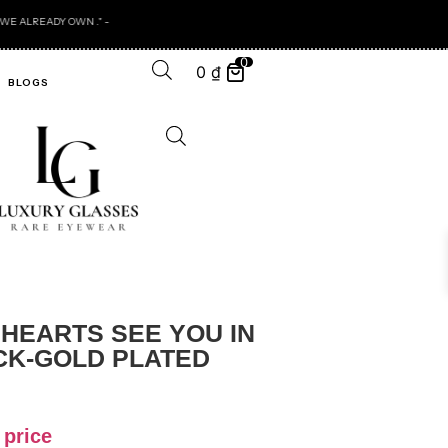
0
0
₫
BLOGS
HEARTS SEE YOU IN
CK-GOLD PLATED
 price