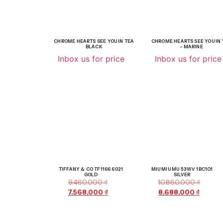
CHROME HEARTS SEE YOU IN TEA
CHROME HEARTS SEE YOU IN 
BLACK
– MARINE
Inbox us for price
Inbox us for price
Giảm giá!
Giảm giá!
TIFFANY & CO TF1166 6021
MIU MIU MU 53WV 1BC1O1
GOLD
SILVER
9.460.000
₫
10.860.000
₫
7.568.000
₫
8.688.000
₫