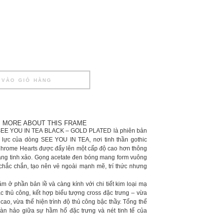
 VÀO GIỎ HÀNG
MORE ABOUT THIS FRAME
 YOU IN TEA BLACK – GOLD PLATED là phiên bản
lực của dòng SEE YOU IN TEA, nơi tinh thần gothic
 Chrome Hearts được đẩy lên một cấp độ cao hơn thông
vàng tinh xảo. Gọng acetate đen bóng mang form vuông
 chắc chắn, tạo nên vẻ ngoài mạnh mẽ, trí thức nhưng
m ở phần bản lề và càng kính với chi tiết kim loại mạ
 thủ công, kết hợp biểu tượng cross đặc trưng – vừa
cao, vừa thể hiện trình độ thủ công bậc thầy. Tổng thể
oàn hảo giữa sự hầm hố đặc trưng và nét tinh tế của