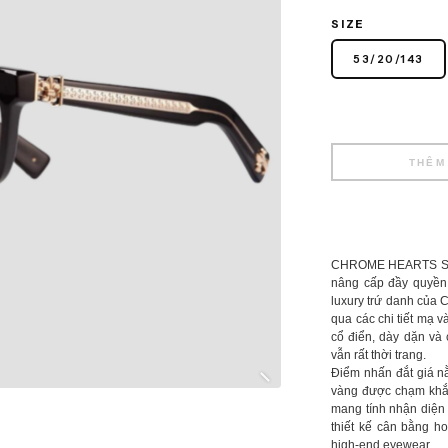
SIZE
53
/
20
/
143
THÊM
CHROME HEARTS SEE
nâng cấp đầy quyền 
luxury trứ danh của
qua các chi tiết mạ 
cổ điển, dày dặn và
vẫn rất thời trang.
Điểm nhấn đắt giá nằ
vàng được chạm khắc
mang tính nhận diện 
thiết kế cân bằng h
high-end eyewear.