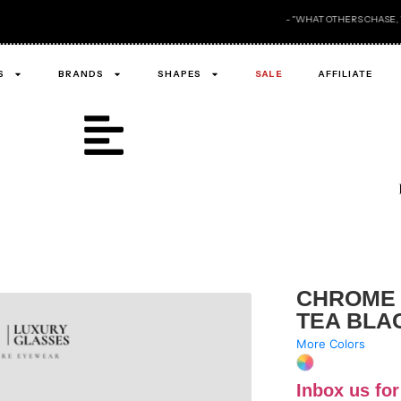
- "WHAT OTHERS CHASE, WE ALREADY OWN ." -
S
BRANDS
SHAPES
SALE
AFFILIATE
CHROME 
TEA BLA
More Colors
Inbox us for