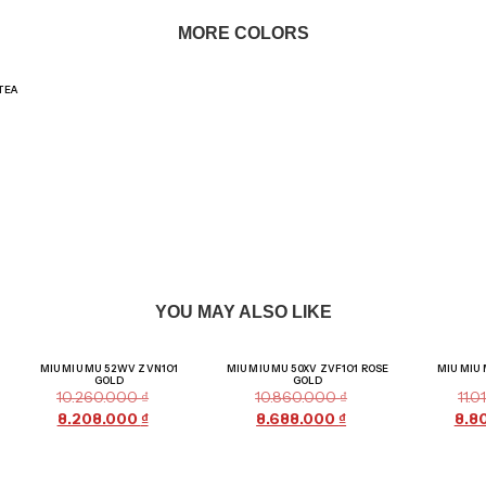
MORE COLORS
TEA
YOU MAY ALSO LIKE
Giảm giá!
Giảm giá!
MIU MIU MU 52WV ZVN1O1
MIU MIU MU 50XV ZVF1O1 ROSE
MIU MIU 
GOLD
GOLD
10.260.000
₫
10.860.000
₫
11.
8.208.000
₫
8.688.000
₫
8.8