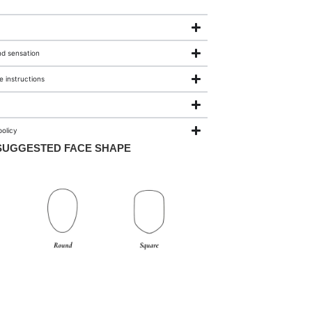
nd sensation
 instructions
olicy
SUGGESTED FACE SHAPE