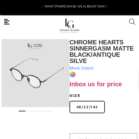
- "WHAT OTHERS CHASE, WE ALREADY OWN ." -
CHROME HEARTS
SINNERGASM MATTE
BLACK/ANTIQUE
SILVE
More Colors
Inbox us for price
SIZE
48
/
22
/
143