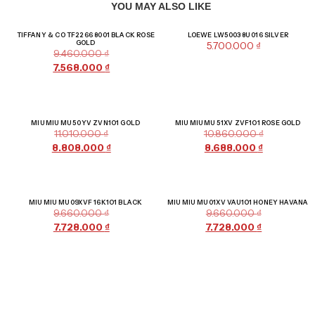
YOU MAY ALSO LIKE
Giảm giá!
TIFFANY & CO TF2266 8001 BLACK ROSE
LOEWE LW50038U 016 SILVER
GOLD
5.700.000
₫
9.460.000
₫
7.568.000
₫
Giảm giá!
Giảm giá!
MIU MIU MU 50YV ZVN1O1 GOLD
MIU MIU MU 51XV ZVF1O1 ROSE GOLD
11.010.000
₫
10.860.000
₫
8.808.000
₫
8.688.000
₫
Giảm giá!
Giảm giá!
MIU MIU MU 09XVF 16K1O1 BLACK
MIU MIU MU 01XV VAU1O1 HONEY HAVANA
9.660.000
₫
9.660.000
₫
7.728.000
₫
7.728.000
₫