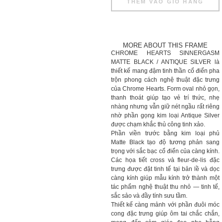
THÊM VÀO GIỎ HÀNG
MORE ABOUT THIS FRAME
CHROME HEARTS SINNERGASM
MATTE BLACK / ANTIQUE SILVER là
thiết kế mang đậm tinh thần cổ điển pha
trộn phong cách nghệ thuật đặc trưng
của Chrome Hearts. Form oval nhỏ gọn,
thanh thoát giúp tạo vẻ trí thức, nhẹ
nhàng nhưng vẫn giữ nét ngầu rất riêng
nhờ phần gọng kim loại Antique Silver
được chạm khắc thủ công tinh xảo.
Phần viền trước bằng kim loại phủ
Matte Black tạo độ tương phản sang
trọng với sắc bạc cổ điển của càng kính.
Các họa tiết cross và fleur-de-lis đặc
trưng được đặt tinh tế tại bản lề và dọc
càng kính giúp mẫu kính trở thành một
tác phẩm nghệ thuật thu nhỏ — tinh tế,
sắc sảo và đầy tính sưu tầm.
Thiết kế càng mảnh với phần đuôi móc
cong đặc trưng giúp ôm tai chắc chắn,