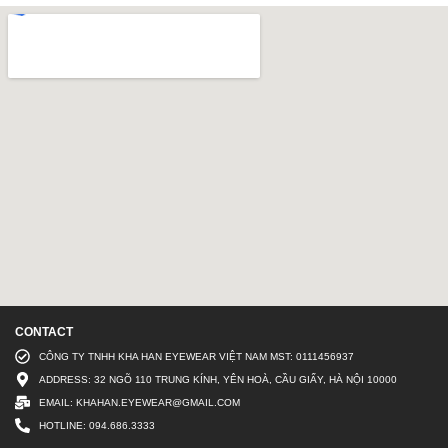
CONTACT
CÔNG TY TNHH KHA HAN EYEWEAR VIỆT NAM MST: 0111456937
ADDRESS: 32 NGÕ 110 TRUNG KÍNH, YÊN HOÀ, CẦU GIẤY, HÀ NỘI 10000
EMAIL: KHAHAN.EYEWEAR@GMAIL.COM
HOTLINE: 094.686.3333