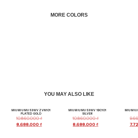
MORE COLORS
YOU MAY ALSO LIKE
Giảm giá!
Giảm giá!
MIU MIU MU 53WV ZVN1O1
MIU MIU MU 53WV 1BC1O1
MIU MIU
PLATED GOLD
SILVER
10.860.000
₫
10.860.000
₫
9.6
8.688.000
₫
8.688.000
₫
7.7