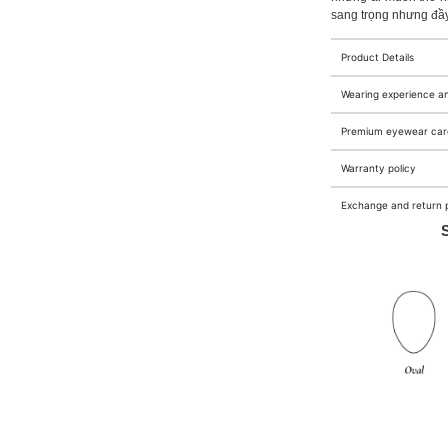
sang trọng nhưng đầy
Product Details
Wearing experience a
Premium eyewear care
Warranty policy
Exchange and return p