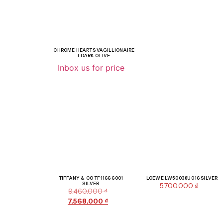
CHROME HEARTS VAGILLIONAIRE
I DARK OLIVE
Inbox us for price
Giảm giá!
TIFFANY & CO TF1166 6001
LOEWE LW50038U 016 SILVER
SILVER
5.700.000
₫
9.460.000
₫
7.568.000
₫