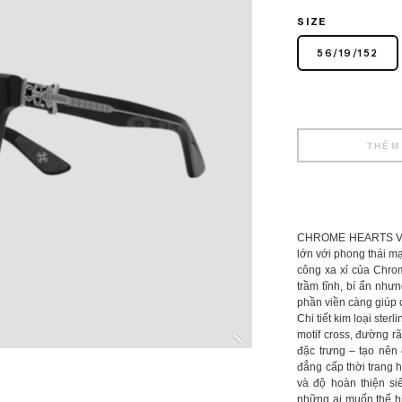
SIZE
56
/
19
/
152
THÊM
CHROME HEARTS VAGI
lớn với phong thái mạ
công xa xỉ của Chro
trầm tĩnh, bí ẩn như
phần viền càng giúp ch
Chi tiết kim loại ste
motif cross, đường 
đặc trưng – tạo nên
đẳng cấp thời trang 
và độ hoàn thiện s
những ai muốn thể h