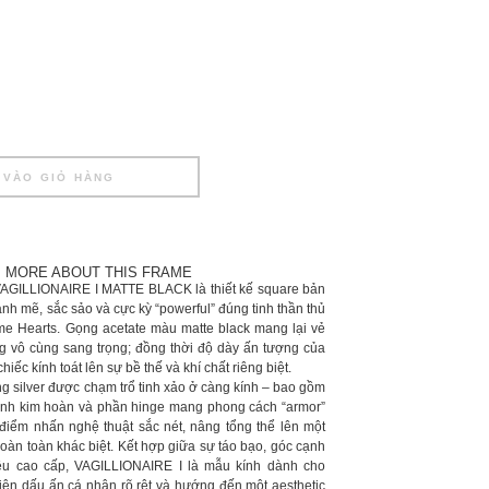
 VÀO GIỎ HÀNG
MORE ABOUT THIS FRAME
LLIONAIRE I MATTE BLACK là thiết kế square bản
nh mẽ, sắc sảo và cực kỳ “powerful” đúng tinh thần thủ
me Hearts. Gọng acetate màu matte black mang lại vẻ
ng vô cùng sang trọng; đồng thời độ dày ấn tượng của
iếc kính toát lên sự bề thế và khí chất riêng biệt.
rling silver được chạm trổ tinh xảo ở càng kính – bao gồm
rãnh kim hoàn và phần hinge mang phong cách “armor”
 điểm nhấn nghệ thuật sắc nét, nâng tổng thể lên một
hoàn toàn khác biệt. Kết hợp giữa sự táo bạo, góc cạnh
iêu cao cấp, VAGILLIONAIRE I là mẫu kính dành cho
iện dấu ấn cá nhân rõ rệt và hướng đến một aesthetic