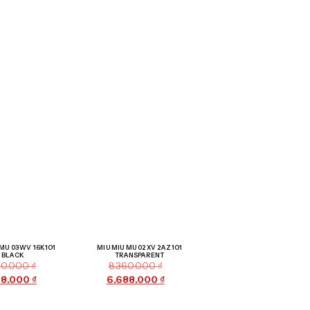
Giảm giá!
Giảm giá!
 MU 03WV 16K1O1
MIU MIU MU 02XV 2AZ1O1
BLACK
TRANSPARENT
60.000
₫
8.360.000
₫
28.000
₫
6.688.000
₫