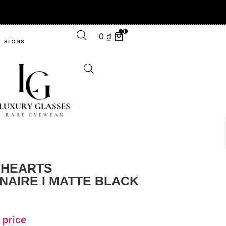
HERS CHASE, WE ALREADY OWN ." -
0
0
₫
BLOGS
 HEARTS
NAIRE I MATTE BLACK
 price