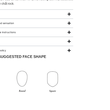
 chất rock.
nd sensation
 instructions
olicy
SUGGESTED FACE SHAPE