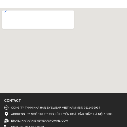
CONTACT
CÔNG TY TNHH KHA HAN EYEWEAR VIỆT NAM MST: 0111456937
ADDRESS: 32 NGÕ 110 TRUNG KÍNH, YÊN HOÀ, CẦU GIẤY, HÀ NỘI 10000
EMAIL: KHAHAN.EYEWEAR@GMAIL.COM