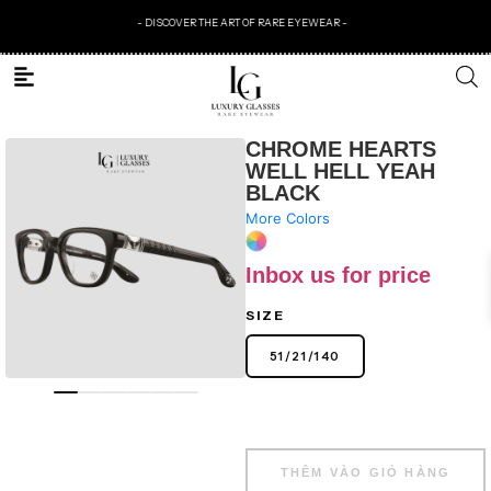
- DISCOVER THE ART OF RARE EYEWEAR -
CHROME HEARTS
WELL HELL YEAH
BLACK
More Colors
Inbox us for price
SIZE
51
/
21
/
140
THÊM VÀO GIỎ HÀNG