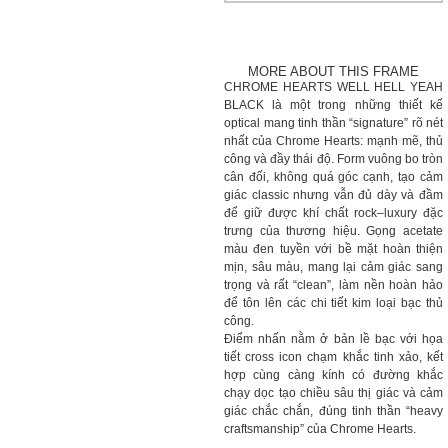
MORE ABOUT THIS FRAME
CHROME HEARTS WELL HELL YEAH
BLACK là một trong những thiết kế
optical mang tinh thần “signature” rõ nét
nhất của Chrome Hearts: mạnh mẽ, thủ
công và đầy thái độ. Form vuông bo tròn
cân đối, không quá góc cạnh, tạo cảm
giác classic nhưng vẫn đủ dày và đầm
để giữ được khí chất rock–luxury đặc
trưng của thương hiệu. Gọng acetate
màu đen tuyền với bề mặt hoàn thiện
mịn, sâu màu, mang lại cảm giác sang
trọng và rất “clean”, làm nền hoàn hảo
để tôn lên các chi tiết kim loại bạc thủ
công.
Điểm nhấn nằm ở bản lề bạc với họa
tiết cross icon chạm khắc tinh xảo, kết
hợp cùng càng kính có đường khắc
chạy dọc tạo chiều sâu thị giác và cảm
giác chắc chắn, đúng tinh thần “heavy
craftsmanship” của Chrome Hearts.