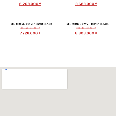
8.208.000
₫
8.688.000
₫
Giảm giá!
Giảm giá!
MIU MIU MU 09XVF 16K1O1 BLACK
MIU MIU MU 02YVF 16K1O1 BLACK
9.660.000
₫
11.010.000
₫
7.728.000
₫
8.808.000
₫