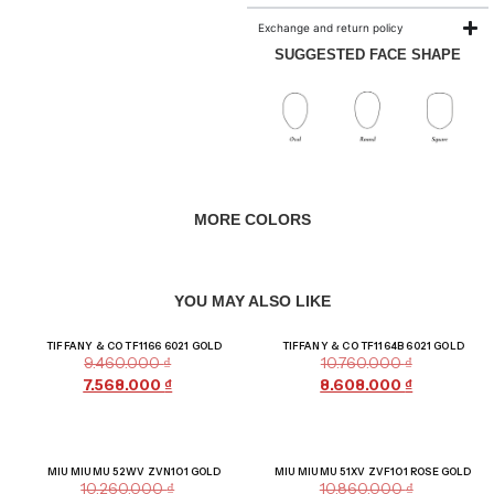
Exchange and return policy
SUGGESTED FACE SHAPE
MORE COLORS
YOU MAY ALSO LIKE
Giảm giá!
Giảm giá!
TIFFANY & CO TF1166 6021 GOLD
TIFFANY & CO TF1164B 6021 GOLD
9.460.000
₫
10.760.000
₫
7.568.000
₫
8.608.000
₫
Giảm giá!
Giảm giá!
MIU MIU MU 52WV ZVN1O1 GOLD
MIU MIU MU 51XV ZVF1O1 ROSE GOLD
10.260.000
₫
10.860.000
₫