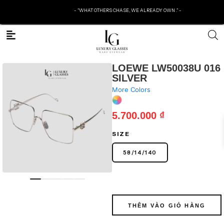
- "WHAT OTHERS CHASE, WE ALREADY OWN ." -
LOEWE LW50038U 016
SILVER
More Colors
5.700.000
₫
SIZE
58
/
14
/
140
THÊM VÀO GIỎ HÀNG