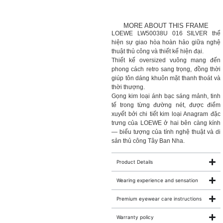
MORE ABOUT THIS FRAME
LOEWE LW50038U 016 SILVER thể
hiện sự giao hòa hoàn hảo giữa nghệ
thuật thủ công và thiết kế hiện đại.
Thiết kế oversized vuông mang đến
phong cách retro sang trọng, đồng thời
giúp tôn dáng khuôn mặt thanh thoát và
thời thượng.
Gọng kim loại ánh bạc sáng mảnh, tinh
tế trong từng đường nét, được điểm
xuyết bởi chi tiết kim loại Anagram đặc
trưng của LOEWE ở hai bên càng kính
— biểu tượng của tính nghệ thuật và di
sản thủ công Tây Ban Nha.
Product Details
Wearing experience and sensation
Premium eyewear care instructions
Warranty policy