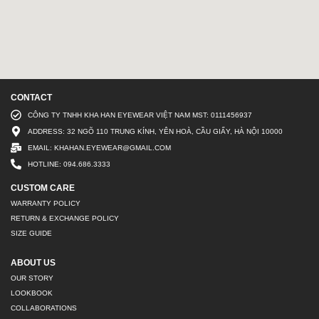
CONTACT
CÔNG TY TNHH KHA HAN EYEWEAR VIỆT NAM MST: 0111456937
ADDRESS: 32 NGÕ 110 TRUNG KÍNH, YÊN HOÀ, CẦU GIẤY, HÀ NỘI 10000
EMAIL: KHAHAN.EYEWEAR@GMAIL.COM
HOTLINE: 094.686.3333
CUSTOM CARE
WARRANTY POLICY
RETURN & EXCHANGE POLICY
SIZE GUIDE
ABOUT US
OUR STORY
LOOKBOOK
COLLABORATIONS