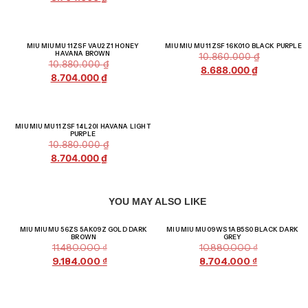
Giảm giá!
Giảm giá!
MIU MIU MU 11ZSF VAU2Z1 HONEY
MIU MIU MU 11ZSF 16K01O BLACK PURPLE
HAVANA BROWN
10.860.000
₫
10.880.000
₫
8.688.000
₫
8.704.000
₫
Giảm giá!
MIU MIU MU 11ZSF 14L20I HAVANA LIGHT
PURPLE
10.880.000
₫
8.704.000
₫
YOU MAY ALSO LIKE
Giảm giá!
Giảm giá!
MIU MIU MU 56ZS 5AK09Z GOLD DARK
MIU MIU MU 09WS 1AB5S0 BLACK DARK
BROWN
GREY
11.480.000
₫
10.880.000
₫
9.184.000
₫
8.704.000
₫