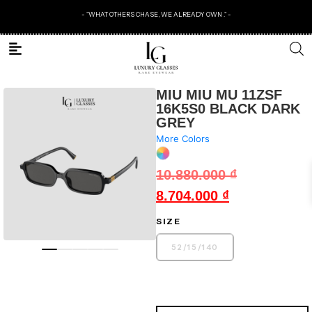
- "WHAT OTHERS CHASE, WE ALREADY OWN ." -
MIU MIU MU 11ZSF
16K5S0 BLACK DARK
GREY
More Colors
10.880.000
₫
8.704.000
₫
SIZE
52
/
15
/
140