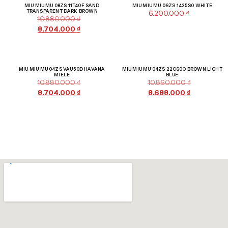
Giảm giá!
MIU MIU MU 08ZS 11T40F SAND
MIU MIU MU 06ZS 1425S0 WHITE
TRANSPARENT DARK BROWN
6.200.000
₫
10.880.000
₫
8.704.000
₫
Giảm giá!
Giảm giá!
MIU MIU MU 04ZS VAU50D HAVANA
MIU MIU MU 04ZS 22C60O BROWN LIGHT
MIELE
BLUE
10.880.000
₫
10.860.000
₫
8.704.000
₫
8.688.000
₫