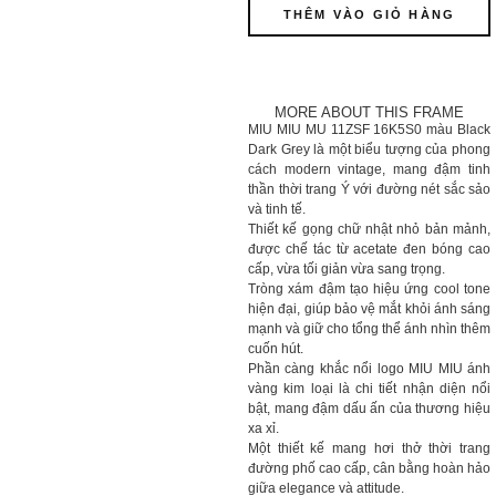
THÊM VÀO GIỎ HÀNG
MORE ABOUT THIS FRAME
MIU MIU MU 11ZSF 16K5S0 màu Black
Dark Grey là một biểu tượng của phong
cách modern vintage, mang đậm tinh
thần thời trang Ý với đường nét sắc sảo
và tinh tế.
Thiết kế gọng chữ nhật nhỏ bản mảnh,
được chế tác từ acetate đen bóng cao
cấp, vừa tối giản vừa sang trọng.
Tròng xám đậm tạo hiệu ứng cool tone
hiện đại, giúp bảo vệ mắt khỏi ánh sáng
mạnh và giữ cho tổng thể ánh nhìn thêm
cuốn hút.
Phần càng khắc nổi logo MIU MIU ánh
vàng kim loại là chi tiết nhận diện nổi
bật, mang đậm dấu ấn của thương hiệu
xa xỉ.
Một thiết kế mang hơi thở thời trang
đường phố cao cấp, cân bằng hoàn hảo
giữa elegance và attitude.