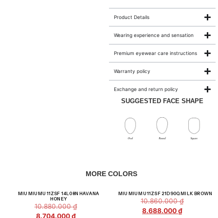
Product Details
Wearing experience and sensation
Premium eyewear care instructions
Warranty policy
Exchange and return policy
SUGGESTED FACE SHAPE
MORE COLORS
Giảm giá!
Giảm giá!
MIU MIU MU 11ZSF 14L08N HAVANA
MIU MIU MU 11ZSF 21D90Q MILK BROWN
HONEY
10.860.000
₫
10.880.000
₫
8.688.000
₫
8.704.000
₫