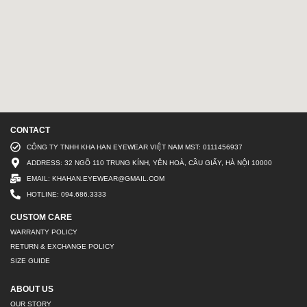
CONTACT
CÔNG TY TNHH KHA HAN EYEWEAR VIỆT NAM MST: 0111456937
ADDRESS: 32 NGÕ 110 TRUNG KÍNH, YÊN HOÀ, CẦU GIẤY, HÀ NỘI 10000
EMAIL: KHAHAN.EYEWEAR@GMAIL.COM
HOTLINE: 094.686.3333
CUSTOM CARE
WARRANTY POLICY
RETURN & EXCHANGE POLICY
SIZE GUIDE
ABOUT US
OUR STORY