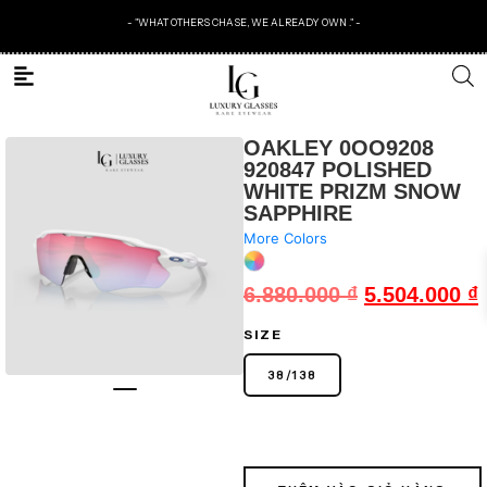
- "WHAT OTHERS CHASE, WE ALREADY OWN ." -
OAKLEY 0OO9208
920847 POLISHED
WHITE PRIZM SNOW
SAPPHIRE
More Colors
6.880.000
₫
5.504.000
₫
SIZE
38/138