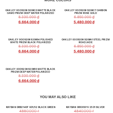
Giảm giá!
Giảm giá!
OAKLEY 0OO9208 9208C0 MATTE BLACK
OAKLEY 0OO9208 9208C7 CARBON
CAMO PRIZM DEEP WATER POLARIZED
PRIZM ROSE GOLD
8.330.000
₫
6.850.000
₫
6.664.000
₫
5.480.000
₫
Giảm giá!
Giảm giá!
OAKLEY 0OO9208 920894 POLISHED
OAKLEY 0OO9208 9208A1 STEEL PRIZM
WHITE PRIZM BLACK POLARIZED
ROAD JADE
8.330.000
₫
6.850.000
₫
6.664.000
₫
5.480.000
₫
Giảm giá!
OAKLEY 0OO9208 920855 MATTE BLACK
PRIZM DEEP WATER POLARIZED
8.330.000
₫
6.664.000
₫
YOU MAY ALSO LIKE
Giảm giá!
Giảm giá!
RAYBAN 0RB2140F 601/52 BLACK GREEN
RAYBAN 0RX3931V 2501 SILVER
4.880.000
₫
4.840.000
₫