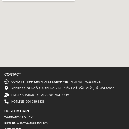
CONTACT
CÔNG TY TNHH KHA HAN EYEWEAR VIỆT NAM MST: 0111456937
ADDRESS: 32 NGÕ 110 TRUNG KÍNH, YÊN HOÀ, CẦU GIẤY, HÀ NỘI 10000
EMAIL: KHAHAN.EYEWEAR@GMAIL.COM
HOTLINE: 094.686.3333
CUSTOM CARE
WARRANTY POLICY
RETURN & EXCHANGE POLICY