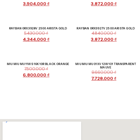
3.904.000
₫
3.872.000
₫
Giảm giá!
Giảm giá!
RAYBAN 0RX3928V 2500 ARISTA GOLD
RAYBAN 0RX3927V 2500 ARISTA GOLD
5.430.000
₫
4.840.000
₫
4.344.000
₫
3.872.000
₫
Giảm giá!
Giảm giá!
MIU MIU MU 11WS 16K10R BLACK ORANGE
MIU MIU MU 01XV 12W1O1 TRANSPARENT
MAUVE
7.500.000
₫
9.660.000
₫
6.800.000
₫
7.728.000
₫