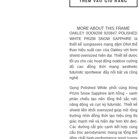
THÊM VÀO GIỎ HÀNG
MORE ABOUT THIS FRAME
OAKLEY 0OO9208 920847 POLISHED
WHITE PRIZM SNOW SAPPHIRE là
thiết kế sunglasses mang đậm DNA thể
thao hiệu suất cao của Oakley với form
shield oversized hiện đại. Thiết kế được
tối ưu cho các hoạt động outdoor cường
độ cao đồng thời mang aesthetic
futuristic sportwear đầy nổi bật và công
nghệ.
Gọng Polished White phối cùng tròng
Prizm Snow Sapphire ánh hồng – xanh
phản chiếu tạo nên tổng thể sắc nét,
năng động và cực kỳ futuristic. Thiết kế
shield liền khối oversized giúp mở rộng
trường nhìn đồng thời tạo hiệu ứng thị
giác mạnh mẽ và hiện đại hơn khi đeo.
Các đường cắt góc cạnh kết hợp cùng
cấu trúc aerodynamic mang lại tổng thể
đậm chất high-performance sport luxury