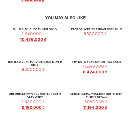
YOU MAY ALSO LIKE
Giảm giá!
MIU MIU MU 51YV ZVN1O1 GOLD
DIOR OBLIQUE S1I 85B0 GLOSSY BLUE
11.640.000
₫
9.500.000
₫
10.476.000
₫
Giảm giá!
BOTTEGA VENETA BV1386S 003 SILVER
PRADA PR 52ZV SVF1O1 PINK GOLD
GREY
10.530.000
₫
8.500.000
₫
8.424.000
₫
Giảm giá!
Giảm giá!
MIU MIU MU 52YS ZVN80Q PALE GOLD
MIU MIU MU 54YS 5AK06I GOLD LIGHT
DARK GREY
PURPLE BROWN
11.450.000
₫
13.980.000
₫
9.160.000
₫
11.184.000
₫