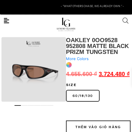
- "WHAT OTHERS CHASE, WE ALREADY OWN ." -
OAKLEY 0OO9528
952808 MATTE BLACK
PRIZM TUNGSTEN
More Colors
4.655.600
₫
3.724.480
₫
SIZE
60
/
18
/
130
THÊM VÀO GIỎ HÀNG