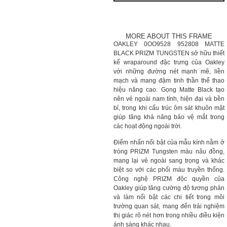
MORE ABOUT THIS FRAME
OAKLEY 0OO9528 952808 MATTE
BLACK PRIZM TUNGSTEN sở hữu thiết
kế wraparound đặc trưng của Oakley
với những đường nét mạnh mẽ, liền
mạch và mang đậm tinh thần thể thao
hiệu năng cao. Gọng Matte Black tạo
nên vẻ ngoài nam tính, hiện đại và bền
bỉ, trong khi cấu trúc ôm sát khuôn mặt
giúp tăng khả năng bảo vệ mắt trong
các hoạt động ngoài trời.
Điểm nhấn nổi bật của mẫu kính nằm ở
tròng PRIZM Tungsten màu nâu đồng,
mang lại vẻ ngoài sang trọng và khác
biệt so với các phối màu truyền thống.
Công nghệ PRIZM độc quyền của
Oakley giúp tăng cường độ tương phản
và làm nổi bật các chi tiết trong môi
trường quan sát, mang đến trải nghiệm
thị giác rõ nét hơn trong nhiều điều kiện
ánh sáng khác nhau.