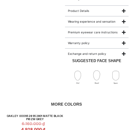
Product Details
Wearing experience and sensation
Premium eyewear care instructions
Warranty policy
Exchange and return policy
SUGGESTED FACE SHAPE
MORE COLORS
Giảm giá!
OAKLEY 0OO9528 952801 MATTE BLACK
PRIZM GREY
6.160.000
₫
4.928.000
₫