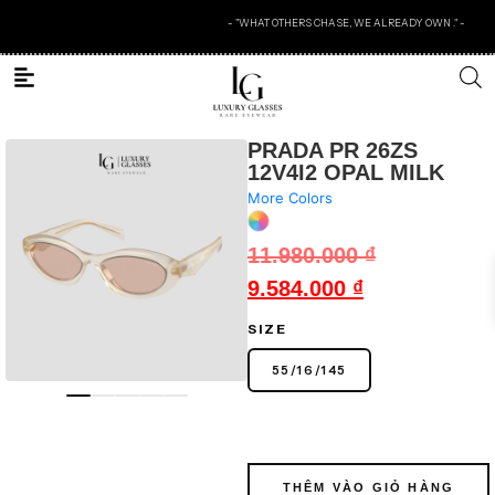
- "WHAT OTHERS CHASE, WE ALREADY OWN ." -
PRADA PR 26ZS
12V4I2 OPAL MILK
More Colors
11.980.000
₫
9.584.000
₫
SIZE
55
/
16
/
145
THÊM VÀO GIỎ HÀNG