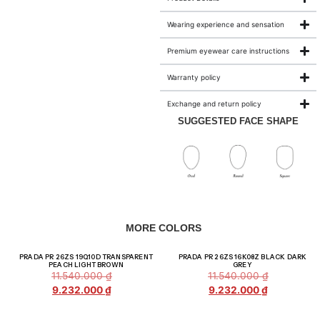
Wearing experience and sensation
Premium eyewear care instructions
Warranty policy
Exchange and return policy
SUGGESTED FACE SHAPE
MORE COLORS
Giảm giá!
Giảm giá!
PRADA PR 26ZS 19Q10D TRANSPARENT
PRADA PR 26ZS 16K08Z BLACK DARK
PEACH LIGHT BROWN
GREY
11.540.000
₫
11.540.000
₫
9.232.000
₫
9.232.000
₫