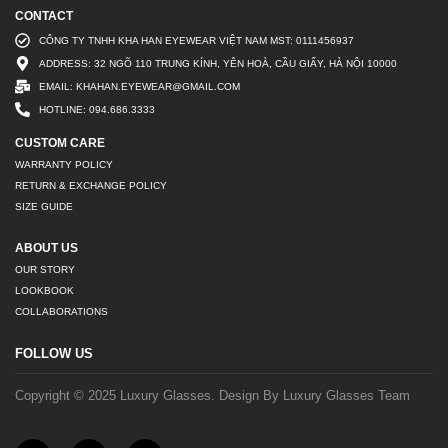
CONTACT
CÔNG TY TNHH KHA HAN EYEWEAR VIỆT NAM MST: 0111456937
ADDRESS: 32 NGÕ 110 TRUNG KÍNH, YÊN HOÀ, CẦU GIẤY, HÀ NỘI 10000
EMAIL: KHAHAN.EYEWEAR@GMAIL.COM
HOTLINE: 094.686.3333
CUSTOM CARE
WARRANTY POLICY
RETURN & EXCHANGE POLICY
SIZE GUIDE
ABOUT US
OUR STORY
LOOKBOOK
COLLABORATIONS
FOLLOW US
Copyright © 2025 Luxury Glasses. Design By Luxury Glasses Team