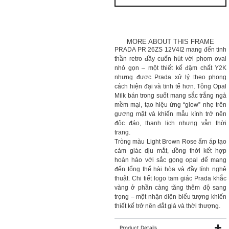
MORE ABOUT THIS FRAME
PRADA PR 26ZS 12V4I2 mang đến tinh
thần retro đầy cuốn hút với phom oval
nhỏ gọn – một thiết kế đậm chất Y2K
nhưng được Prada xử lý theo phong
cách hiện đại và tinh tế hơn. Tông Opal
Milk bán trong suốt mang sắc trắng ngà
mềm mại, tạo hiệu ứng “glow” nhẹ trên
gương mặt và khiến mẫu kính trở nên
độc đáo, thanh lịch nhưng vẫn thời
trang.
Tròng màu Light Brown Rose ấm áp tạo
cảm giác dịu mắt, đồng thời kết hợp
hoàn hảo với sắc gọng opal để mang
đến tổng thể hài hòa và đầy tính nghệ
thuật. Chi tiết logo tam giác Prada khắc
vàng ở phần càng tăng thêm độ sang
trọng – một nhận diện biểu tượng khiến
thiết kế trở nên đắt giá và thời thượng.
Product Details