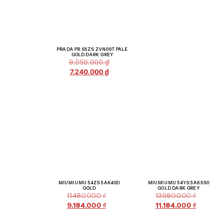
Giảm giá!
PRADA PR 65ZS ZVN09T PALE
GOLD DARK GREY
9.050.000
₫
7.240.000
₫
Giảm giá!
Giảm giá!
MIU MIU MU 54ZS 5AK40D
MIU MIU MU 54YS 5AK5S0
GOLD
GOLD DARK GREY
11.480.000
₫
13.980.000
₫
9.184.000
₫
11.184.000
₫