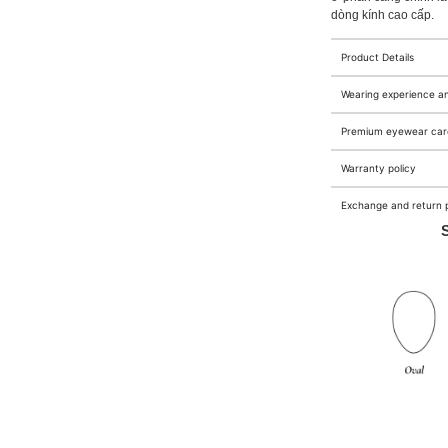
dòng kính cao cấp.
Product Details
Wearing experience a
Premium eyewear care
Warranty policy
Exchange and return p