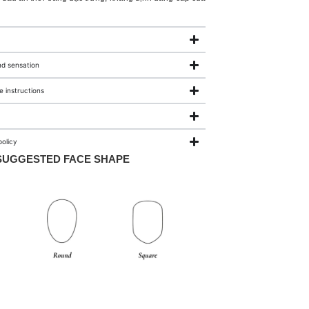
nd sensation
 instructions
olicy
SUGGESTED FACE SHAPE