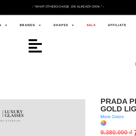
ALREADY OWN ." -
S
BRANDS
SHAPES
SALE
AFFILIATE
PRADA PR
GOLD LI
More Colors
9.380.000
₫