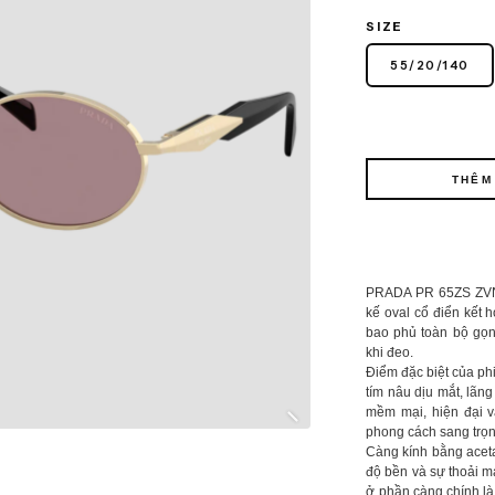
SIZE
55
/
20
/
140
THÊM
PRADA PR 65ZS ZVN20
kế oval cổ điển kết
bao phủ toàn bộ gọn
khi đeo.
Điểm đặc biệt của ph
tím nâu dịu mắt, lãn
mềm mại, hiện đại v
phong cách sang trọn
Càng kính bằng aceta
độ bền và sự thoải má
ở phần càng chính là