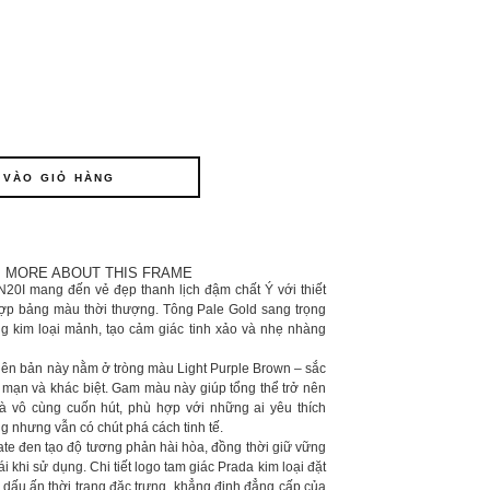
 VÀO GIỎ HÀNG
MORE ABOUT THIS FRAME
I mang đến vẻ đẹp thanh lịch đậm chất Ý với thiết
 hợp bảng màu thời thượng. Tông Pale Gold sang trọng
g kim loại mảnh, tạo cảm giác tinh xảo và nhẹ nhàng
iên bản này nằm ở tròng màu Light Purple Brown – sắc
g mạn và khác biệt. Gam màu này giúp tổng thể trở nên
à vô cùng cuốn hút, phù hợp với những ai yêu thích
g nhưng vẫn có chút phá cách tinh tế.
te đen tạo độ tương phản hài hòa, đồng thời giữ vững
i khi sử dụng. Chi tiết logo tam giác Prada kim loại đặt
 dấu ấn thời trang đặc trưng, khẳng định đẳng cấp của