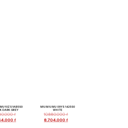
Giảm giá!
Giảm giá!
 MU 10ZS 1AB5S0
MIU MIU MU 09YS 1425S0
K DARK GREY
WHITE
680.000
₫
10.880.000
₫
144.000
₫
8.704.000
₫