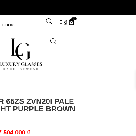
0
0
₫
BLOGS
 65ZS ZVN20I PALE
GHT PURPLE BROWN
7.504.000
₫