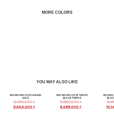
MORE COLORS
YOU MAY ALSO LIKE
Giảm giá!
Giảm giá!
MIU MIU MU 51ZS 5AK40D
MIU MIU MU 11ZSF 16K01O
MIU MIU
GOLD
BLACK PURPLE
BLAC
12.080.000
₫
10.860.000
₫
12.
9.664.000
₫
8.688.000
₫
10.