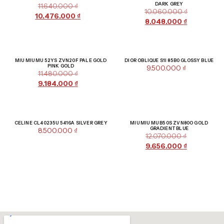
DARK GREY
11.640.000
₫
10.060.000
₫
10.476.000
₫
8.048.000
₫
Giảm giá!
MIU MIU MU 52YS ZVN20F PALE GOLD
DIOR OBLIQUE S1I 85B0 GLOSSY BLUE
PINK GOLD
9.500.000
₫
11.480.000
₫
9.184.000
₫
Giảm giá!
CELINE CL40235U 5416A SILVER GREY
MIU MIU MU B50S ZVN80O GOLD
GRADIENT BLUE
8.500.000
₫
12.070.000
₫
9.656.000
₫