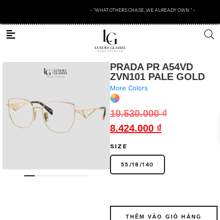
- "WHAT OTHERS CHASE, WE ALREADY OWN ." -
PRADA PR A54VD
ZVN101 PALE GOLD
More Colors
10.530.000
₫
8.424.000
₫
SIZE
55
/
18
/
140
THÊM VÀO GIỎ HÀNG