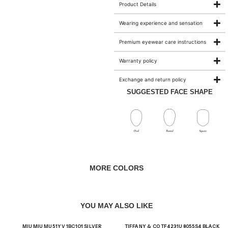
Product Details
Wearing experience and sensation
Premium eyewear care instructions
Warranty policy
Exchange and return policy
SUGGESTED FACE SHAPE
MORE COLORS
YOU MAY ALSO LIKE
Giảm giá!
Giảm giá!
MIU MIU MU 51YV 1BC1O1 SILVER
TIFFANY & CO TF4231U 8055S4 BLACK