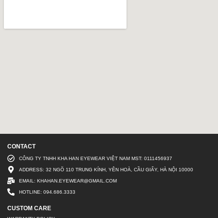
CONTACT
CÔNG TY TNHH KHA HAN EYEWEAR VIỆT NAM MST: 0111456937
ADDRESS: 32 NGÕ 110 TRUNG KÍNH, YÊN HOÀ, CẦU GIẤY, HÀ NỘI 10000
EMAIL: KHAHAN.EYEWEAR@GMAIL.COM
HOTLINE: 094.686.3333
CUSTOM CARE