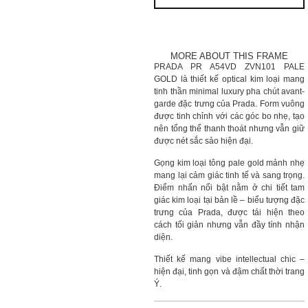
MORE ABOUT THIS FRAME
PRADA PR A54VD ZVN101 PALE
GOLD là thiết kế optical kim loại mang
tinh thần minimal luxury pha chút avant-
garde đặc trưng của Prada. Form vuông
được tinh chỉnh với các góc bo nhẹ, tạo
nên tổng thể thanh thoát nhưng vẫn giữ
được nét sắc sảo hiện đại.
Gọng kim loại tông pale gold mảnh nhẹ
mang lại cảm giác tinh tế và sang trọng.
Điểm nhấn nổi bật nằm ở chi tiết tam
giác kim loại tại bản lề – biểu tượng đặc
trưng của Prada, được tái hiện theo
cách tối giản nhưng vẫn đầy tính nhận
diện.
Thiết kế mang vibe intellectual chic –
hiện đại, tinh gọn và đậm chất thời trang
Ý.