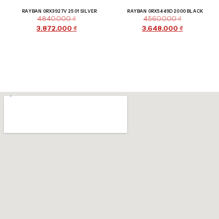
Giảm giá!
Giảm giá!
RAYBAN 0RX3927V 2501 SILVER
RAYBAN 0RX5449D 2000 BLACK
4.840.000
₫
4.560.000
₫
3.872.000
₫
3.648.000
₫