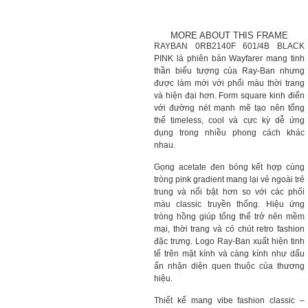
MORE ABOUT THIS FRAME
RAYBAN 0RB2140F 601/4B BLACK
PINK là phiên bản Wayfarer mang tinh
thần biểu tượng của Ray-Ban nhưng
được làm mới với phối màu thời trang
và hiện đại hơn. Form square kinh điển
với đường nét mạnh mẽ tạo nên tổng
thể timeless, cool và cực kỳ dễ ứng
dụng trong nhiều phong cách khác
nhau.
Gọng acetate đen bóng kết hợp cùng
tròng pink gradient mang lại vẻ ngoài trẻ
trung và nổi bật hơn so với các phối
màu classic truyền thống. Hiệu ứng
tròng hồng giúp tổng thể trở nên mềm
mại, thời trang và có chút retro fashion
đặc trưng. Logo Ray-Ban xuất hiện tinh
tế trên mặt kính và càng kính như dấu
ấn nhận diện quen thuộc của thương
hiệu.
Thiết kế mang vibe fashion classic –