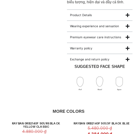
biểu tượng, hiện đại và đầy cá tính.
Product Details
Wearing experience and sensation
Premium eyewear care instructions
Warranty policy
Exchange and return policy
SUGGESTED FACE SHAPE
MORE COLORS
Giảm giá!
Giảm giá!
RAYBAN 0RB2140F 901/R6 BLACK
RAYBAN 0RB2140F 901/3F BLACK BLUE
YELLOW CLASSIC
5.480.000
₫
4.880.000
₫
4.384.000
₫