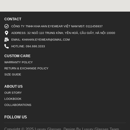
CONTACT
CÔNG TY TNHH KHA HAN EYEWEAR VIỆT NAM MST: 0111456937
ADDRESS: 32 NGÕ 110 TRUNG KÍNH, YÊN HOÀ, CẦU GIẤY, HÀ NỘI 10000
EMAIL: KHAHAN.EYEWEAR@GMAIL.COM
HOTLINE: 094.686.3333
CUSTOM CARE
WARRANTY POLICY
RETURN & EXCHANGE POLICY
SIZE GUIDE
ABOUT US
OUR STORY
LOOKBOOK
COLLABORATIONS
FOLLOW US
Copyright © 2025 Luxury Glasses. Design By Luxury Glasses Team