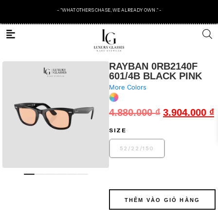
- "WHAT OTHERS CHASE, WE ALREADY OWN ." -
RAYBAN 0RB2140F
601/4B BLACK PINK
More Colors
4.880.000
₫
3.904.000
₫
SIZE
52
/
22
/
150
THÊM VÀO GIỎ HÀNG