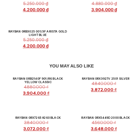
5.250.000
₫
4.880.000
₫
4.200.000
₫
3.904.000
₫
Giảm giá!
RAYBAN 0RB3025 001/3F ARISTA GOLD
LIGHT BLUE
5.250.000
₫
4.200.000
₫
YOU MAY ALSO LIKE
Giảm giá!
Giảm giá!
RAYBAN 0RB2140F 901/R6 BLACK
RAYBAN 0RX3927V 2501 SILVER
YELLOW CLASSIC
4.840.000
₫
4.880.000
₫
3.872.000
₫
3.904.000
₫
Giảm giá!
Giảm giá!
RAYBAN 0RX7265 8260 BLACK
RAYBAN 0RX5449D 2000 BLACK
3.840.000
₫
4.560.000
₫
3.072.000
₫
3.648.000
₫