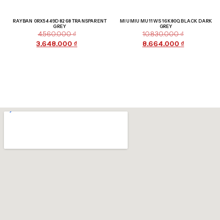
Giảm giá!
Giảm giá!
RAYBAN 0RX5449D 8268 TRANSPARENT
MIU MIU MU 11WS 16K80Q BLACK DARK
GREY
GREY
4.560.000
₫
10.830.000
₫
3.648.000
₫
8.664.000
₫