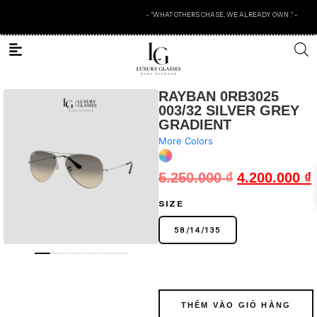
- "WHAT OTHERS CHASE, WE ALREADY OWN ." -
RAYBAN 0RB3025
003/32 SILVER GREY
GRADIENT
More Colors
5.250.000
₫
4.200.000
₫
SIZE
58
/
14
/
135
THÊM VÀO GIỎ HÀNG