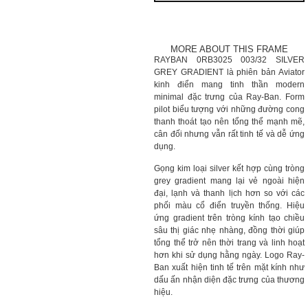
MORE ABOUT THIS FRAME
RAYBAN 0RB3025 003/32 SILVER
GREY GRADIENT là phiên bản Aviator
kinh điển mang tinh thần modern
minimal đặc trưng của Ray-Ban. Form
pilot biểu tượng với những đường cong
thanh thoát tạo nên tổng thể mạnh mẽ,
cân đối nhưng vẫn rất tinh tế và dễ ứng
dụng.
Gọng kim loại silver kết hợp cùng tròng
grey gradient mang lại vẻ ngoài hiện
đại, lạnh và thanh lịch hơn so với các
phối màu cổ điển truyền thống. Hiệu
ứng gradient trên tròng kính tạo chiều
sâu thị giác nhẹ nhàng, đồng thời giúp
tổng thể trở nên thời trang và linh hoạt
hơn khi sử dụng hằng ngày. Logo Ray-
Ban xuất hiện tinh tế trên mặt kính như
dấu ấn nhận diện đặc trưng của thương
hiệu.