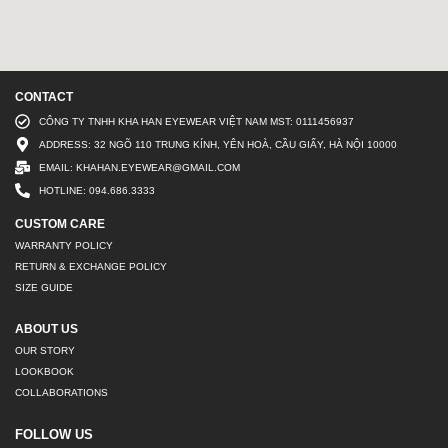
CONTACT
CÔNG TY TNHH KHA HAN EYEWEAR VIỆT NAM MST: 0111456937
ADDRESS: 32 NGÕ 110 TRUNG KÍNH, YÊN HOÀ, CẦU GIẤY, HÀ NỘI 10000
EMAIL: KHAHAN.EYEWEAR@GMAIL.COM
HOTLINE: 094.686.3333
CUSTOM CARE
WARRANTY POLICY
RETURN & EXCHANGE POLICY
SIZE GUIDE
ABOUT US
OUR STORY
LOOKBOOK
COLLABORATIONS
FOLLOW US