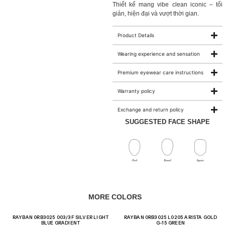
Thiết kế mang vibe clean iconic – tối
giản, hiện đại và vượt thời gian.
Product Details
Wearing experience and sensation
Premium eyewear care instructions
Warranty policy
Exchange and return policy
SUGGESTED FACE SHAPE
MORE COLORS
Giảm giá!
Giảm giá!
RAYBAN 0RB3025 003/3F SILVER LIGHT
RAYBAN 0RB3025 L0205 ARISTA GOLD
BLUE GRADIENT
G-15 GREEN