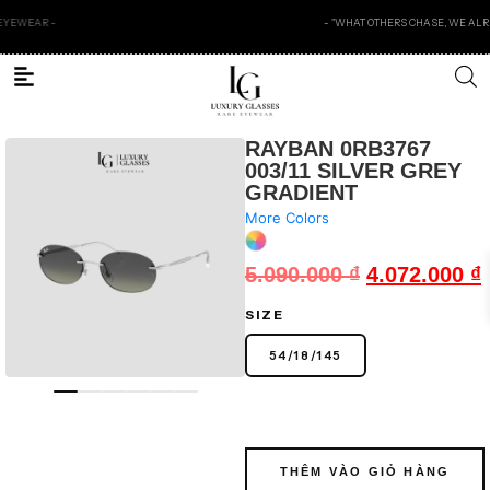
- "WHAT OTHERS CHASE, WE ALREADY OWN ." -
RAYBAN 0RB3767
003/11 SILVER GREY
GRADIENT
More Colors
5.090.000
₫
4.072.000
₫
SIZE
54
/
18
/
145
THÊM VÀO GIỎ HÀNG