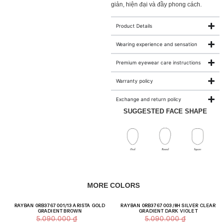
giản, hiện đại và đầy phong cách.
Product Details
Wearing experience and sensation
Premium eyewear care instructions
Warranty policy
Exchange and return policy
SUGGESTED FACE SHAPE
MORE COLORS
Giảm giá!
Giảm giá!
RAYBAN 0RB3767 001/13 ARISTA GOLD
RAYBAN 0RB3767 003/8H SILVER CLEAR
GRADIENT BROWN
GRADIENT DARK VIOLET
5.090.000
₫
5.090.000
₫