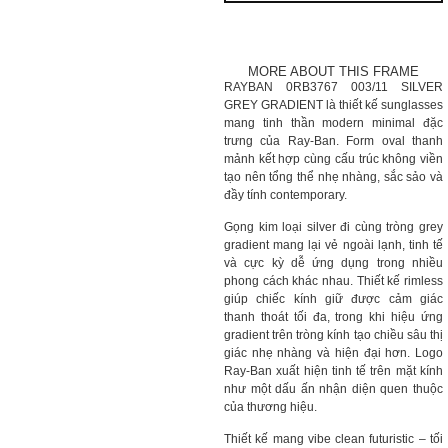
MORE ABOUT THIS FRAME
RAYBAN 0RB3767 003/11 SILVER
GREY GRADIENT là thiết kế sunglasses
mang tinh thần modern minimal đặc
trưng của Ray-Ban. Form oval thanh
mảnh kết hợp cùng cấu trúc không viền
tạo nên tổng thể nhẹ nhàng, sắc sảo và
đầy tính contemporary.
Gọng kim loại silver đi cùng tròng grey
gradient mang lại vẻ ngoài lạnh, tinh tế
và cực kỳ dễ ứng dụng trong nhiều
phong cách khác nhau. Thiết kế rimless
giúp chiếc kính giữ được cảm giác
thanh thoát tối đa, trong khi hiệu ứng
gradient trên tròng kính tạo chiều sâu thị
giác nhẹ nhàng và hiện đại hơn. Logo
Ray-Ban xuất hiện tinh tế trên mặt kính
như một dấu ấn nhận diện quen thuộc
của thương hiệu.
Thiết kế mang vibe clean futuristic – tối