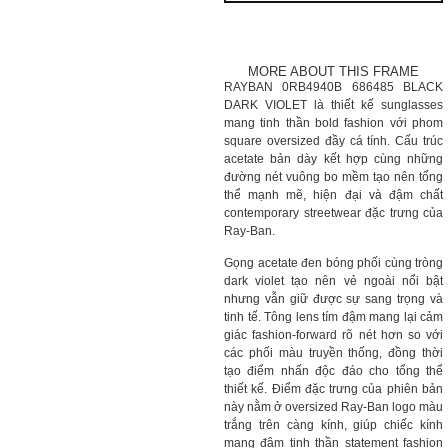
MORE ABOUT THIS FRAME
RAYBAN 0RB4940B 686485 BLACK
DARK VIOLET là thiết kế sunglasses
mang tinh thần bold fashion với phom
square oversized đầy cá tính. Cấu trúc
acetate bản dày kết hợp cùng những
đường nét vuông bo mềm tạo nên tổng
thể mạnh mẽ, hiện đại và đậm chất
contemporary streetwear đặc trưng của
Ray-Ban.
Gọng acetate đen bóng phối cùng tròng
dark violet tạo nên vẻ ngoài nổi bật
nhưng vẫn giữ được sự sang trọng và
tinh tế. Tông lens tím đậm mang lại cảm
giác fashion-forward rõ nét hơn so với
các phối màu truyền thống, đồng thời
tạo điểm nhấn độc đáo cho tổng thể
thiết kế. Điểm đặc trưng của phiên bản
này nằm ở oversized Ray-Ban logo màu
trắng trên càng kính, giúp chiếc kính
mang đậm tinh thần statement fashion