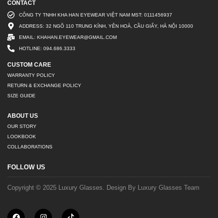
CONTACT
CÔNG TY TNHH KHA HAN EYEWEAR VIỆT NAM MST: 0111456937
ADDRESS: 32 NGÕ 110 TRUNG KÍNH, YÊN HOÀ, CẦU GIẤY, HÀ NỘI 10000
EMAIL: KHAHAN.EYEWEAR@GMAIL.COM
HOTLINE: 094.686.3333
CUSTOM CARE
WARRANTY POLICY
RETURN & EXCHANGE POLICY
SIZE GUIDE
ABOUT US
OUR STORY
LOOKBOOK
COLLABORATIONS
FOLLOW US
Copyright © 2025 Luxury Glasses. Design By Luxury Glasses Team