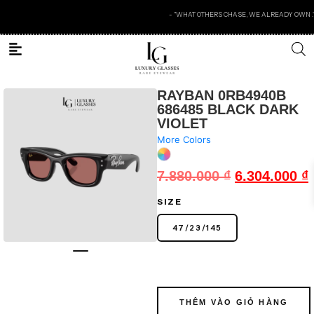
- "WHAT OTHERS CHASE, WE ALREADY OWN ." -
RAYBAN 0RB4940B
686485 BLACK DARK
VIOLET
More Colors
7.880.000
₫
6.304.000
₫
SIZE
47
/
23
/
145
THÊM VÀO GIỎ HÀNG