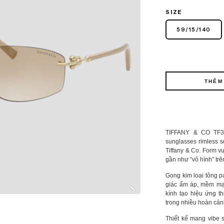
SIZE
59
/
15
/
140
THÊM
TIFFANY & CO TF3
sunglasses rimless s
Tiffany & Co. Form v
gần như “vô hình” trê
Gọng kim loại tông pa
giác ấm áp, mềm mại
kính tạo hiệu ứng th
trong nhiều hoàn cản
Thiết kế mang vibe s