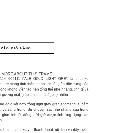
 VÀO GIỎ HÀNG
MORE ABOUT THIS FRAME
114 602111 PALE GOLD LIGHT GREY là thiết kế
quare mang tinh thần thanh lịch tối giản đặc trưng của
uông không viền tạo nên tổng thể nhẹ nhàng, tinh tế và
n gương mặt, giúp tôn lên nét đẹp tự nhiên.
le gold kết hợp tròng light grey gradient mang lại cảm
 và sang trọng. Sự chuyển sắc nhẹ nhàng của tròng
ị giác tinh tế, đồng thời giữ được tính ứng dụng cao
h.
oft minimal luxury – thanh thoát, nữ tính và đầy cuốn