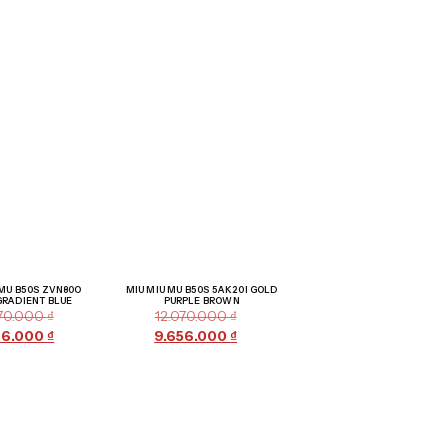
Giảm giá!
Giảm giá!
 MU B50S ZVN80O
MIU MIU MU B50S 5AK20I GOLD
GRADIENT BLUE
PURPLE BROWN
070.000
₫
12.070.000
₫
56.000
₫
9.656.000
₫