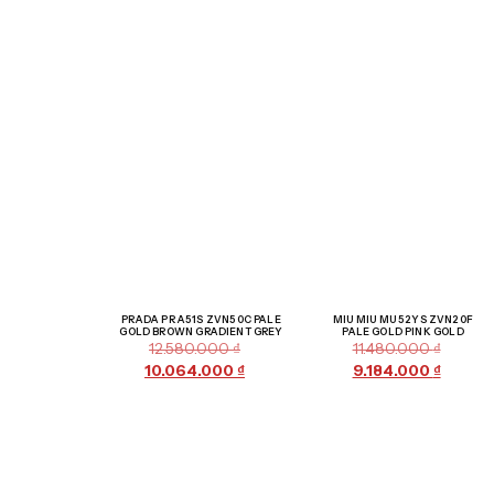
Giảm giá!
Giảm giá!
PRADA PR A51S ZVN50C PALE
MIU MIU MU 52YS ZVN20F
GOLD BROWN GRADIENT GREY
PALE GOLD PINK GOLD
12.580.000
₫
11.480.000
₫
10.064.000
₫
9.184.000
₫