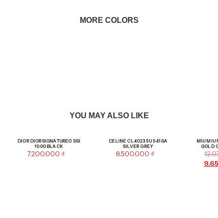
MORE COLORS
YOU MAY ALSO LIKE
DIOR DIORSIGNATUREO S6I
CELINE CL40235U 5416A
MIU MIU
1000 BLACK
SILVER GREY
GOLD 
7.200.000
₫
8.500.000
₫
12.
9.6