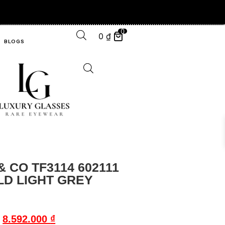
0
0
₫
BLOGS
& CO TF3114 602111
LD LIGHT GREY
8.592.000
₫