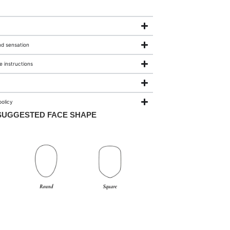
nd sensation
 instructions
olicy
SUGGESTED FACE SHAPE