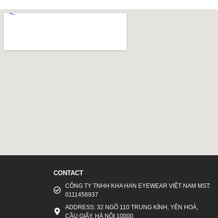
CONTACT
CÔNG TY TNHH KHA HAN EYEWEAR VIỆT NAM MST:
0111456937
ADDRESS: 32 NGÕ 110 TRUNG KÍNH, YÊN HOÀ,
CẦU GIẤY, HÀ NỘI 10000