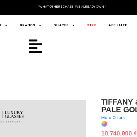
- "WHAT OTHERS CHASE, WE ALREADY OWN ." -
S
BRANDS
SHAPES
SALE
AFFILIATE
TIFFANY 
PALE GO
More Colors
10.740.000
₫