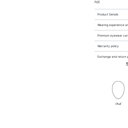
hút.
Product Details
Wearing experience a
Premium eyewear care
Warranty policy
Exchange and return p