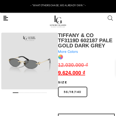
- "WHAT OTHERS CHASE, WE ALREADY OWN ." -
TIFFANY & CO
TF3119D 602187 PALE
GOLD DARK GREY
More Colors
12.030.000
₫
9.624.000
₫
SIZE
56
/
18
/
140