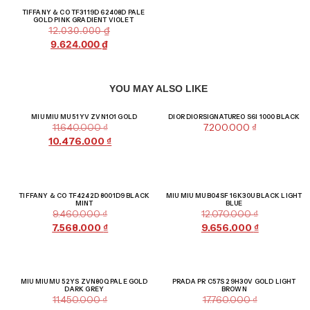
Giảm giá!
TIFFANY & CO TF3119D 62408D PALE
GOLD PINK GRADIENT VIOLET
12.030.000
₫
9.624.000
₫
YOU MAY ALSO LIKE
Giảm giá!
MIU MIU MU 51YV ZVN1O1 GOLD
DIOR DIORSIGNATUREO S6I 1000 BLACK
11.640.000
₫
7.200.000
₫
10.476.000
₫
Giảm giá!
Giảm giá!
TIFFANY & CO TF4242D 8001D9 BLACK
MIU MIU MU B04SF 16K30U BLACK LIGHT
MINT
BLUE
9.460.000
₫
12.070.000
₫
7.568.000
₫
9.656.000
₫
Giảm giá!
Giảm giá!
MIU MIU MU 52YS ZVN80Q PALE GOLD
PRADA PR C57S 29H30V GOLD LIGHT
DARK GREY
BROWN
11.450.000
₫
17.760.000
₫