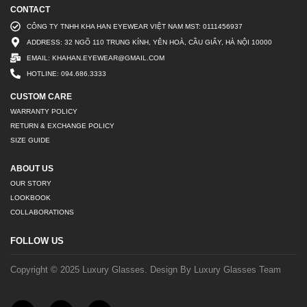
CONTACT
CÔNG TY TNHH KHA HAN EYEWEAR VIỆT NAM MST: 0111456937
ADDRESS: 32 NGÕ 110 TRUNG KÍNH, YÊN HOÀ, CẦU GIẤY, HÀ NỘI 10000
EMAIL: KHAHAN.EYEWEAR@GMAIL.COM
HOTLINE: 094.686.3333
CUSTOM CARE
WARRANTY POLICY
RETURN & EXCHANGE POLICY
SIZE GUIDE
ABOUT US
OUR STORY
LOOKBOOK
COLLABORATIONS
FOLLOW US
Copyright © 2025 Luxury Glasses. Design By Luxury Glasses Team