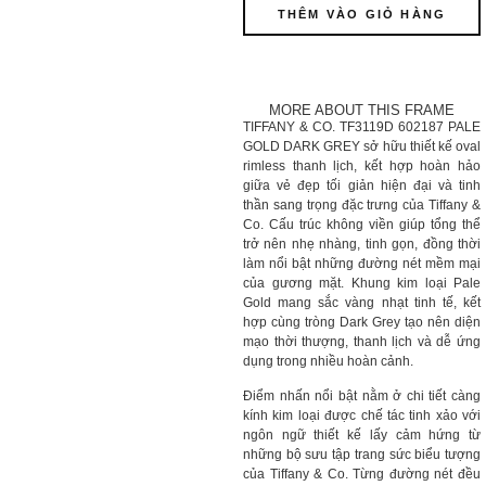
THÊM VÀO GIỎ HÀNG
MORE ABOUT THIS FRAME
TIFFANY & CO. TF3119D 602187 PALE
GOLD DARK GREY sở hữu thiết kế oval
rimless thanh lịch, kết hợp hoàn hảo
giữa vẻ đẹp tối giản hiện đại và tinh
thần sang trọng đặc trưng của Tiffany &
Co. Cấu trúc không viền giúp tổng thể
trở nên nhẹ nhàng, tinh gọn, đồng thời
làm nổi bật những đường nét mềm mại
của gương mặt. Khung kim loại Pale
Gold mang sắc vàng nhạt tinh tế, kết
hợp cùng tròng Dark Grey tạo nên diện
mạo thời thượng, thanh lịch và dễ ứng
dụng trong nhiều hoàn cảnh.
Điểm nhấn nổi bật nằm ở chi tiết càng
kính kim loại được chế tác tinh xảo với
ngôn ngữ thiết kế lấy cảm hứng từ
những bộ sưu tập trang sức biểu tượng
của Tiffany & Co. Từng đường nét đều