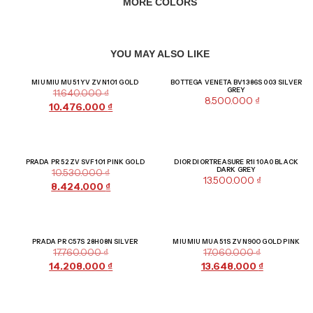
MORE COLORS
YOU MAY ALSO LIKE
Giảm giá!
MIU MIU MU 51YV ZVN1O1 GOLD
BOTTEGA VENETA BV1386S 003 SILVER
GREY
11.640.000
₫
8.500.000
₫
10.476.000
₫
Giảm giá!
PRADA PR 52ZV SVF1O1 PINK GOLD
DIOR DIORTREASURE R1I 10A0 BLACK
DARK GREY
10.530.000
₫
13.500.000
₫
8.424.000
₫
Giảm giá!
Giảm giá!
PRADA PR C57S 28H08N SILVER
MIU MIU MU A51S ZVN90O GOLD PINK
17.760.000
₫
17.060.000
₫
14.208.000
₫
13.648.000
₫