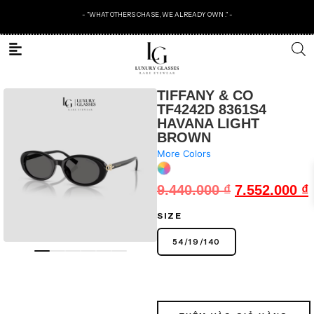
- "WHAT OTHERS CHASE, WE ALREADY OWN ." -
TIFFANY & CO
TF4242D 8361S4
HAVANA LIGHT
BROWN
More Colors
9.440.000
₫
7.552.000
₫
SIZE
54
/
19
/
140