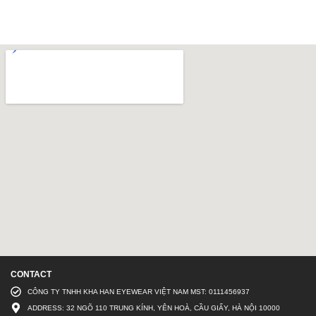
CONTACT
CÔNG TY TNHH KHA HAN EYEWEAR VIỆT NAM MST: 0111456937
ADDRESS: 32 NGÕ 110 TRUNG KÍNH, YÊN HOÀ, CẦU GIẤY, HÀ NỘI 10000