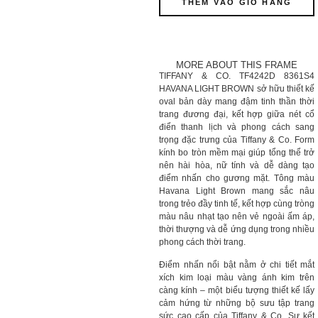
THÊM VÀO GIỎ HÀNG
MORE ABOUT THIS FRAME
TIFFANY & CO. TF4242D 8361S4
HAVANA LIGHT BROWN sở hữu thiết kế
oval bản dày mang đậm tinh thần thời
trang đương đại, kết hợp giữa nét cổ
điển thanh lịch và phong cách sang
trọng đặc trưng của Tiffany & Co. Form
kính bo tròn mềm mại giúp tổng thể trở
nên hài hòa, nữ tính và dễ dàng tạo
điểm nhấn cho gương mặt. Tông màu
Havana Light Brown mang sắc nâu
trong trẻo đầy tinh tế, kết hợp cùng tròng
màu nâu nhạt tạo nên vẻ ngoài ấm áp,
thời thượng và dễ ứng dụng trong nhiều
phong cách thời trang.
Điểm nhấn nổi bật nằm ở chi tiết mắt
xích kim loại màu vàng ánh kim trên
càng kính – một biểu tượng thiết kế lấy
cảm hứng từ những bộ sưu tập trang
sức cao cấp của Tiffany & Co. Sự kết