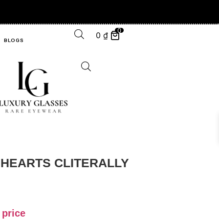
- "WHAT OTHERS CHASE, WE ALREADY OWN ." -
0
0
₫
BLOGS
HEARTS CLITERALLY
 price