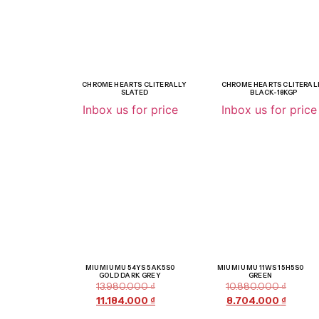
CHROME HEARTS CLITERALLY
CHROME HEARTS CLITERAL
SLATED
BLACK-18KGP
Inbox us for price
Inbox us for price
Giảm giá!
Giảm giá!
MIU MIU MU 54YS 5AK5S0
MIU MIU MU 11WS 15H5S0
GOLD DARK GREY
GREEN
13.980.000
₫
10.880.000
₫
11.184.000
₫
8.704.000
₫