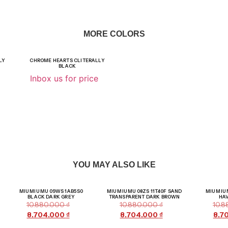
MORE COLORS
LY
CHROME HEARTS CLITERALLY
BLACK
Inbox us for price
YOU MAY ALSO LIKE
Giảm giá!
Giảm giá!
MIU MIU MU 09WS 1AB5S0
MIU MIU MU 08ZS 11T40F SAND
MIU MIU
BLACK DARK GREY
TRANSPARENT DARK BROWN
HA
10.880.000
₫
10.880.000
₫
10.
8.704.000
₫
8.704.000
₫
8.7