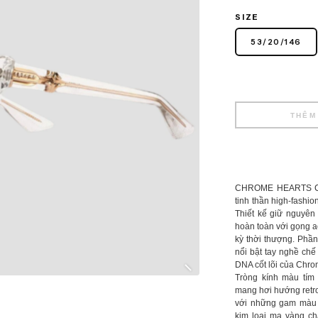
SIZE
53
/
20
/
146
THÊM
CHROME HEARTS CLI
tinh thần high-fashi
Thiết kế giữ nguyê
hoàn toàn với gọng ac
kỳ thời thượng. Phần 
nổi bật tay nghề chế 
DNA cốt lõi của Chro
Tròng kính màu tím 
mang hơi hướng retro
với những gam màu t
kim loại mạ vàng ch