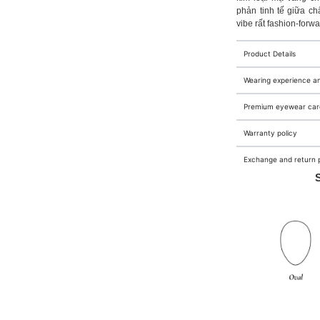
phản tinh tế giữa ch
vibe rất fashion-forw
Product Details
Wearing experience a
Premium eyewear care
Warranty policy
Exchange and return p