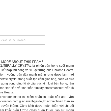
 VÀO GIỎ HÀNG
MORE ABOUT THIS FRAME
TERALLY CRYSTAL là phiên bản trong suốt mang
on kết hợp thủ công xa xỉ đặc trưng của Chrome Hearts.
n form vuông bản dày mạnh mẽ, nhưng được làm mới
etate crystal trong suốt, tạo cảm giác nhẹ, sạch và cực
gọng trong giúp lộ rõ cấu trúc kim loại bên trong, làm
tác tinh xảo và tinh thần “luxury craftsmanship” vốn là
me Hearts.
lavender mang lại điểm nhấn thị giác độc đáo, vừa
 vừa tạo cảm giác avant-garde, khác biệt hoàn toàn so
ruyền thống. Càng kính được hoàn thiện với chi tiết
ạm khắc biểu tượng cross quen thuộc, tạo sự tương