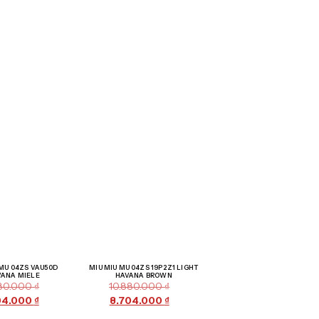
Giảm giá!
Giảm giá!
 MU 04ZS VAU50D
MIU MIU MU 04ZS 19P2Z1 LIGHT
VANA MIELE
HAVANA BROWN
880.000
₫
10.880.000
₫
04.000
₫
8.704.000
₫