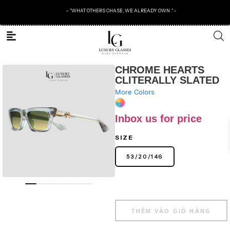
- "WHAT OTHERS CHASE, WE ALREADY OWN ." -
CHROME HEARTS
CLITERALLY SLATED
More Colors
Inbox us for price
SIZE
53
/
20
/
146
THÊM VÀO GIỎ HÀNG