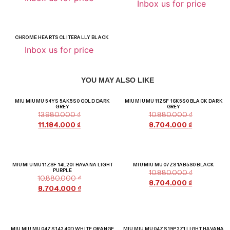
Inbox us for price
CHROME HEARTS CLITERALLY BLACK
Inbox us for price
YOU MAY ALSO LIKE
Giảm giá!
Giảm giá!
MIU MIU MU 54YS 5AK5S0 GOLD DARK
MIU MIU MU 11ZSF 16K5S0 BLACK DARK
GREY
GREY
13.980.000
₫
10.880.000
₫
11.184.000
₫
8.704.000
₫
Giảm giá!
Giảm giá!
MIU MIU MU 11ZSF 14L20I HAVANA LIGHT
MIU MIU MU 07ZS 1AB5S0 BLACK
PURPLE
10.880.000
₫
10.880.000
₫
8.704.000
₫
8.704.000
₫
Giảm giá!
Giảm giá!
MIU MIU MU 04ZS 14240D WHITE ORANGE
MIU MIU MU 04ZS 19P2Z1 LIGHT HAVANA