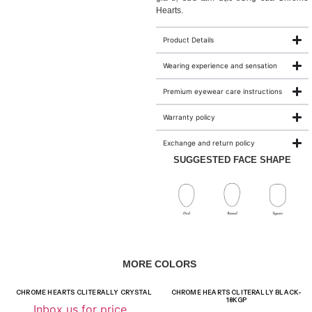
Hearts.
Product Details
Wearing experience and sensation
Premium eyewear care instructions
Warranty policy
Exchange and return policy
SUGGESTED FACE SHAPE
MORE COLORS
CHROME HEARTS CLITERALLY CRYSTAL
CHROME HEARTS CLITERALLY BLACK-
18KGP
Inbox us for price