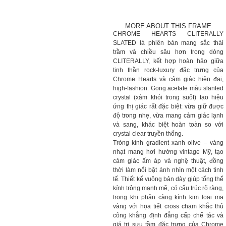
MORE ABOUT THIS FRAME
CHROME HEARTS CLITERALLY
SLATED là phiên bản mang sắc thái
trầm và chiều sâu hơn trong dòng
CLITERALLY, kết hợp hoàn hảo giữa
tinh thần rock-luxury đặc trưng của
Chrome Hearts và cảm giác hiện đại,
high-fashion. Gọng acetate màu slanted
crystal (xám khói trong suốt) tạo hiệu
ứng thị giác rất đặc biệt: vừa giữ được
độ trong nhẹ, vừa mang cảm giác lạnh
và sang, khác biệt hoàn toàn so với
crystal clear truyền thống.
Tròng kính gradient xanh olive – vàng
nhạt mang hơi hướng vintage Mỹ, tạo
cảm giác ấm áp và nghệ thuật, đồng
thời làm nổi bật ánh nhìn một cách tinh
tế. Thiết kế vuông bản dày giúp tổng thể
kính trông mạnh mẽ, có cấu trúc rõ ràng,
trong khi phần càng kính kim loại mạ
vàng với họa tiết cross chạm khắc thủ
công khẳng định đẳng cấp chế tác và
giá trị sưu tầm đặc trưng của Chrome