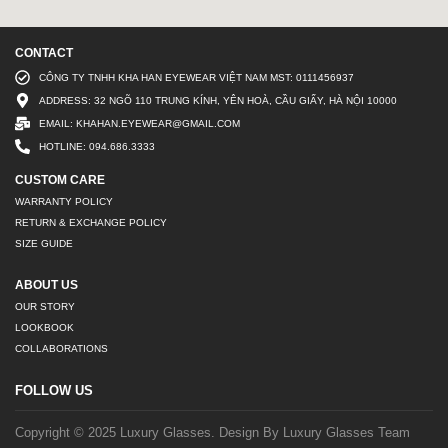
CONTACT
CÔNG TY TNHH KHA HAN EYEWEAR VIỆT NAM MST: 0111456937
ADDRESS: 32 NGÕ 110 TRUNG KÍNH, YÊN HOÀ, CẦU GIẤY, HÀ NỘI 10000
EMAIL: KHAHAN.EYEWEAR@GMAIL.COM
HOTLINE: 094.686.3333
CUSTOM CARE
WARRANTY POLICY
RETURN & EXCHANGE POLICY
SIZE GUIDE
ABOUT US
OUR STORY
LOOKBOOK
COLLABORATIONS
FOLLOW US
Copyright © 2025 Luxury Glasses. Design By Luxury Glasses Team