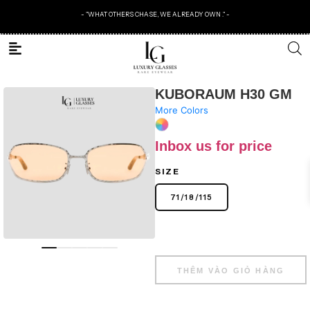
- "WHAT OTHERS CHASE, WE ALREADY OWN ." -
KUBORAUM H30 GM
More Colors
Inbox us for price
SIZE
71
/
18
/
115
THÊM VÀO GIỎ HÀNG