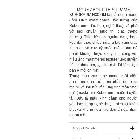
MORE ABOUT THIS FRAME
KUBORAUM H30 GM là mẫu kính mang
đậm DNA avant-garde đặc trưng của
Kuboraum—táo bạo, nghệ thuật và phá
vỡ mọi chuẩn mực thị giác thông
thường. Thiết kế rectangular dáng hẹp,
kéo dài theo chiều ngang tạo cảm giác
futuristic và cực kỳ khác biệt. Toàn bộ
phần khung được xử lý thủ công với
hiệu ứng “hammered texture” độc quyền
của Kuboraum, tạo bề mặt lồi lõm độc
bản ở mỗi chi tiết.
Tròng màu cam nhẹ mang chất điện
ảnh, làm tổng thể thêm phần nghệ sĩ,
ma mị và thu hút, rất đúng tinh thần “mặt
nạ” (mask) mà Kuboraum muốn truyền
tải. Đây là mẫu kính dành cho người
yêu thời trang nghệ thuật, thích sự khác
biệt và không ngại tạo dấu ấn cá nhân
mạnh mẽ.
Product Details