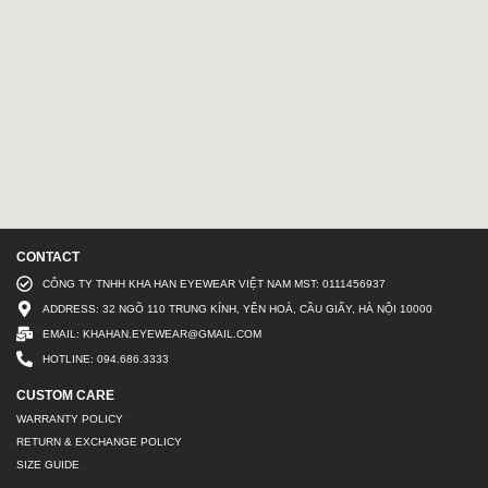
CONTACT
CÔNG TY TNHH KHA HAN EYEWEAR VIỆT NAM MST: 0111456937
ADDRESS: 32 NGÕ 110 TRUNG KÍNH, YÊN HOÀ, CẦU GIẤY, HÀ NỘI 10000
EMAIL: KHAHAN.EYEWEAR@GMAIL.COM
HOTLINE: 094.686.3333
CUSTOM CARE
WARRANTY POLICY
RETURN & EXCHANGE POLICY
SIZE GUIDE