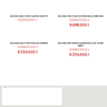
Giảm giá!
MIU MIU MU 12WS 1425S0 WHITE
MIU MIU MU 11WS 21D90Q MILK BROWN
6.200.000
₫
10.860.000
₫
8.688.000
₫
Giảm giá!
Giảm giá!
MIU MIU MU 11WS 15H5S0 GREEN
MIU MIU MU 09WS 1AB5S0 BLACK DARK
GREY
10.880.000
₫
10.880.000
₫
8.704.000
₫
8.704.000
₫