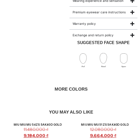
Wearing experience and sensation
Premium eyewear care instructions
Warranty policy
Exchange and return policy
SUGGESTED FACE SHAPE
MORE COLORS
YOU MAY ALSO LIKE
Giảm giá!
Giảm giá!
MIU MIU MU 54ZS 5AK40D GOLD
MIU MIU MU 51ZS 5AK40D GOLD
11.480.000
₫
12.080.000
₫
9.184.000
₫
9.664.000
₫