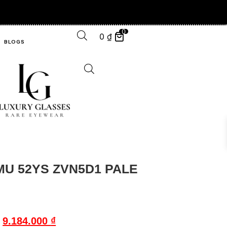
0
0
₫
BLOGS
MU 52YS ZVN5D1 PALE
9.184.000
₫