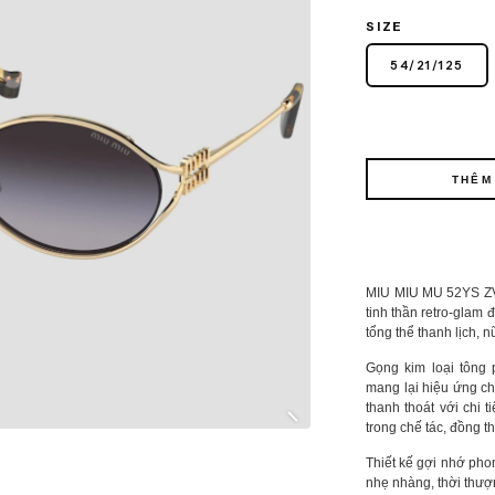
SIZE
54
/
21
/
125
THÊM
MIU MIU MU 52YS ZV
tinh thần retro-glam
tổng thể thanh lịch, n
Gọng kim loại tông 
mang lại hiệu ứng c
thanh thoát với chi t
trong chế tác, đồng t
Thiết kế gợi nhớ phon
nhẹ nhàng, thời thượn