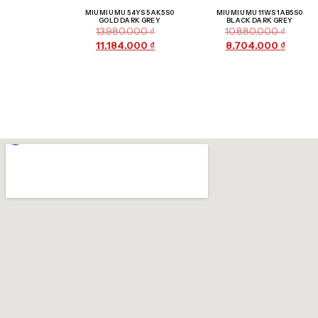
Giảm giá!
Giảm giá!
MIU MIU MU 54YS 5AK5S0
MIU MIU MU 11WS 1AB5S0
GOLD DARK GREY
BLACK DARK GREY
13.980.000
₫
10.880.000
₫
11.184.000
₫
8.704.000
₫