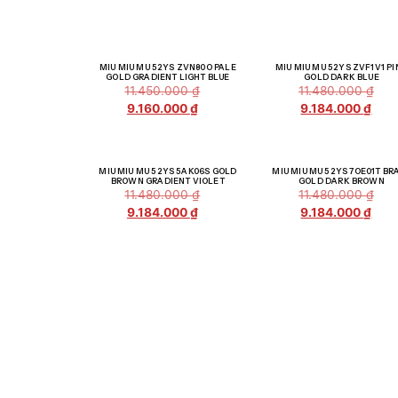
Giảm giá!
Giảm g
MIU MIU MU 52YS ZVN80O PALE
MIU MIU MU 52YS ZVF1V1 PI
GOLD GRADIENT LIGHT BLUE
GOLD DARK BLUE
11.450.000
₫
11.480.000
₫
9.160.000
₫
9.184.000
₫
Giảm giá!
Giảm g
MIU MIU MU 52YS 5AK06S GOLD
MIU MIU MU 52YS 7OE01T BR
BROWN GRADIENT VIOLET
GOLD DARK BROWN
11.480.000
₫
11.480.000
₫
9.184.000
₫
9.184.000
₫