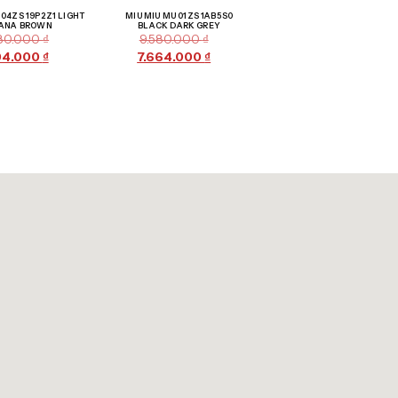
Giảm giá!
Giảm giá!
 04ZS 19P2Z1 LIGHT
MIU MIU MU 01ZS 1AB5S0
ANA BROWN
BLACK DARK GREY
880.000
₫
9.580.000
₫
04.000
₫
7.664.000
₫