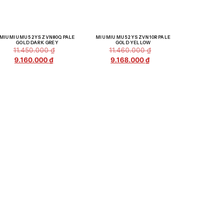
Giảm giá!
Giảm giá!
MIU MIU MU 52YS ZVN80Q PALE
MIU MIU MU 52YS ZVN10R PALE
GOLD DARK GREY
GOLD YELLOW
11.450.000
₫
11.460.000
₫
9.160.000
₫
9.168.000
₫