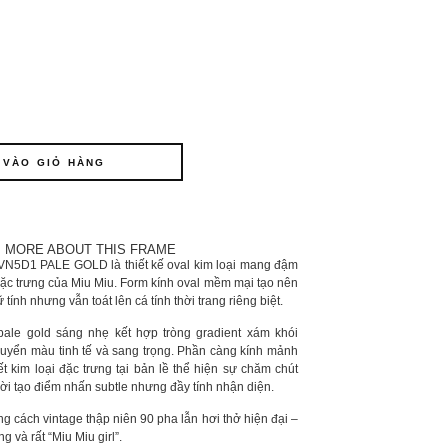
 VÀO GIỎ HÀNG
MORE ABOUT THIS FRAME
N5D1 PALE GOLD là thiết kế oval kim loại mang đậm
 đặc trưng của Miu Miu. Form kính oval mềm mại tạo nên
ữ tính nhưng vẫn toát lên cá tính thời trang riêng biệt.
pale gold sáng nhẹ kết hợp tròng gradient xám khói
huyển màu tinh tế và sang trọng. Phần càng kính mảnh
iết kim loại đặc trưng tại bản lề thể hiện sự chăm chút
hời tạo điểm nhấn subtle nhưng đầy tính nhận diện.
g cách vintage thập niên 90 pha lẫn hơi thở hiện đại –
g và rất “Miu Miu girl”.