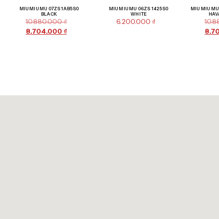
Giảm giá!
MIU MIU MU 07ZS 1AB5S0
MIU MIU MU 06ZS 1425S0
MIU MIU MU
BLACK
WHITE
HAV
10.880.000
₫
6.200.000
₫
10.
8.704.000
₫
8.7