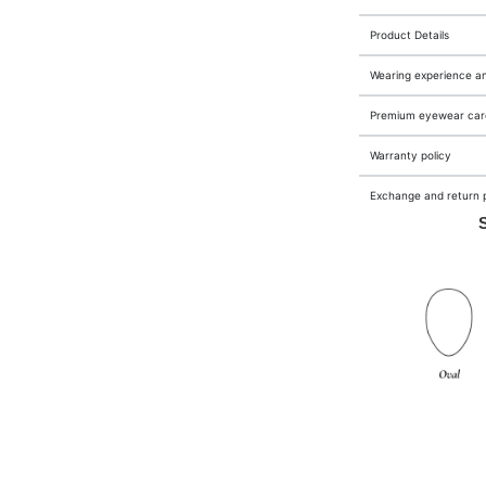
Product Details
Wearing experience a
Premium eyewear care
Warranty policy
Exchange and return p