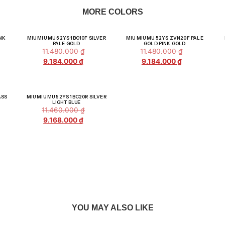
MORE COLORS
iá!
Giảm giá!
Giảm giá!
NK
MIU MIU MU 52YS 1BC10F SILVER
MIU MIU MU 52YS ZVN20F PALE
PALE GOLD
GOLD PINK GOLD
11.480.000
₫
11.480.000
₫
9.184.000
₫
9.184.000
₫
iá!
Giảm giá!
ASS
MIU MIU MU 52YS 1BC20R SILVER
LIGHT BLUE
11.460.000
₫
9.168.000
₫
YOU MAY ALSO LIKE