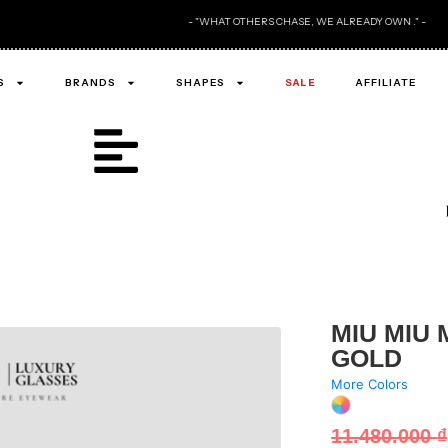
- "WHAT OTHERS CHASE, WE ALREADY OWN ." -
S
BRANDS
SHAPES
SALE
AFFILIATE
MIU MIU 
GOLD
More Colors
11.480.000
₫