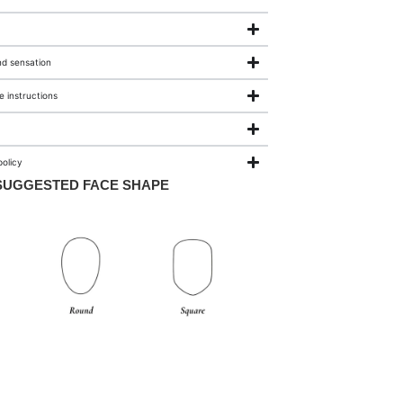
nd sensation
 instructions
olicy
SUGGESTED FACE SHAPE