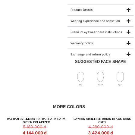
Product Details
Wearing experience and sensation
Premium eyewear care instructions
Warranty policy
Exchange and return policy
SUGGESTED FACE SHAPE
MORE COLORS
Giảm giá!
Giảm giá!
RAYBAN 0RB4439D 901/9A BLACK DARK
RAYBAN 0RB4439D 901/87 BLACK DARK
GREEN POLARIZED
GREY
5.180.000
₫
4.280.000
₫
4.144.000
₫
3.424.000
₫