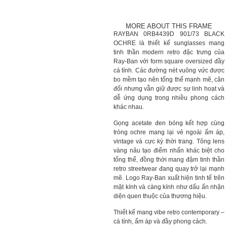
MORE ABOUT THIS FRAME
RAYBAN 0RB4439D 901/73 BLACK
OCHRE là thiết kế sunglasses mang
tinh thần modern retro đặc trưng của
Ray-Ban với form square oversized đầy
cá tính. Các đường nét vuông vức được
bo mềm tạo nên tổng thể mạnh mẽ, cân
đối nhưng vẫn giữ được sự linh hoạt và
dễ ứng dụng trong nhiều phong cách
khác nhau.
Gọng acetate đen bóng kết hợp cùng
tròng ochre mang lại vẻ ngoài ấm áp,
vintage và cực kỳ thời trang. Tông lens
vàng nâu tạo điểm nhấn khác biệt cho
tổng thể, đồng thời mang đậm tinh thần
retro streetwear đang quay trở lại mạnh
mẽ. Logo Ray-Ban xuất hiện tinh tế trên
mặt kính và càng kính như dấu ấn nhận
diện quen thuộc của thương hiệu.
Thiết kế mang vibe retro contemporary –
cá tính, ấm áp và đầy phong cách.