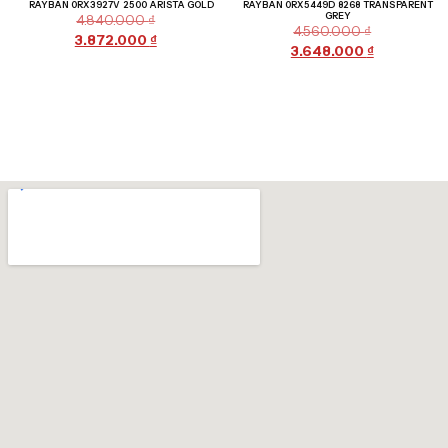
RAYBAN 0RX3927V 2500 ARISTA GOLD
RAYBAN 0RX5449D 8268 TRANSPARENT
GREY
4.840.000
₫
4.560.000
₫
3.872.000
₫
3.648.000
₫