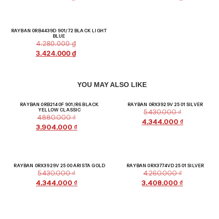
Giảm giá!
RAYBAN 0RB4439D 901/72 BLACK LIGHT
BLUE
4.280.000
₫
3.424.000
₫
YOU MAY ALSO LIKE
Giảm giá!
Giảm giá!
RAYBAN 0RB2140F 901/R6 BLACK
RAYBAN 0RX3929V 2501 SILVER
YELLOW CLASSIC
5.430.000
₫
4.880.000
₫
4.344.000
₫
3.904.000
₫
Giảm giá!
Giảm giá!
RAYBAN 0RX3929V 2500 ARISTA GOLD
RAYBAN 0RX3774VD 2501 SILVER
5.430.000
₫
4.260.000
₫
4.344.000
₫
3.408.000
₫
Giảm giá!
Giảm giá!