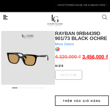
- "WHAT OTHERS CHASE, WE ALREADY OWN ." -
RAYBAN 0RB4439D
901/73 BLACK OCHRE
More Colors
4.320.000
₫
3.456.000
₫
SIZE
54
/
21
/
145
THÊM VÀO GIỎ HÀNG