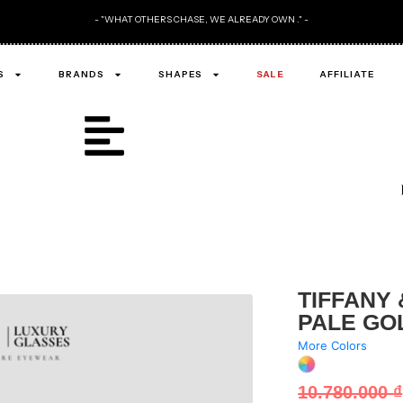
- "WHAT OTHERS CHASE, WE ALREADY OWN ." -
S
BRANDS
SHAPES
SALE
AFFILIATE
TIFFANY 
PALE GO
More Colors
10.780.000
₫