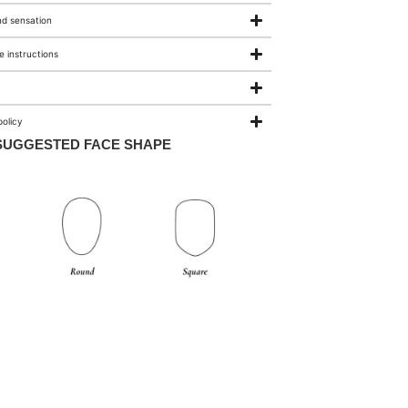
nd sensation
 instructions
olicy
SUGGESTED FACE SHAPE