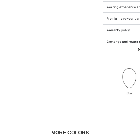
Wearing experience a
Premium eyewear care
Warranty policy
Exchange and return p
MORE COLORS