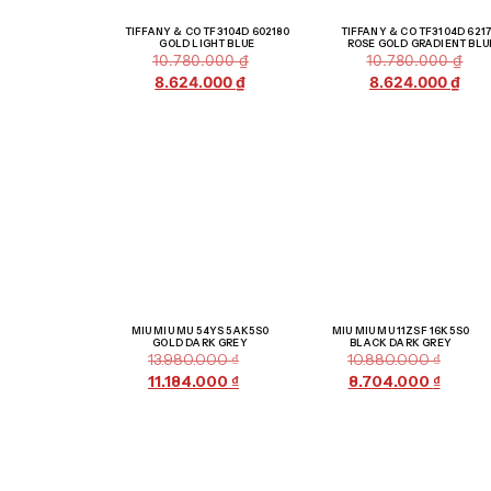
Giảm giá!
Giảm g
TIFFANY & CO TF3104D 602180
TIFFANY & CO TF3104D 6217
GOLD LIGHT BLUE
ROSE GOLD GRADIENT BLU
10.780.000
₫
10.780.000
₫
8.624.000
₫
8.624.000
₫
Giảm giá!
Giảm giá!
MIU MIU MU 54YS 5AK5S0
MIU MIU MU 11ZSF 16K5S0
GOLD DARK GREY
BLACK DARK GREY
13.980.000
₫
10.880.000
₫
11.184.000
₫
8.704.000
₫