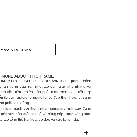
 VÀO GIỎ HÀNG
MORE ABOUT THIS FRAME
104D 617811 PALE GOLD BROWN mang phong cách
i phần tròng bầu tròn nhẹ, tạo cảm giác nhẹ nhàng và
 nhìn đầu tiên. Phiên bản phối màu Pale Gold kết hợp
n (brown gradient) mang lại vẻ đẹp thời thượng, sang
ém phần dịu dàng.
kim loại mảnh với điểm nhấn signature tinh xảo đúng
o nên sự nhận diện tinh tế và đẳng cấp. Tone vàng nhạt
u tạo tổng thể hài hòa, dễ đeo và cực kỳ tôn da.