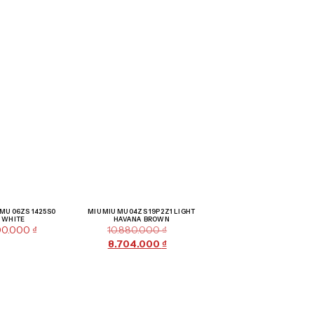
Giảm giá!
 MU 06ZS 1425S0
MIU MIU MU 04ZS 19P2Z1 LIGHT
WHITE
HAVANA BROWN
00.000
₫
10.880.000
₫
8.704.000
₫