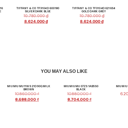
iá!
Giảm giá!
Giảm giá!
16
TIFFANY & CO TF3104D 600180
TIFFANY & CO TF3104D 6216S4
E
SILVER DARK BLUE
GOLD DARK GREY
10.780.000
₫
10.780.000
₫
8.624.000
₫
8.624.000
₫
YOU MAY ALSO LIKE
Giảm giá!
Giảm giá!
MIU MIU MU 11WS 21D90Q MILK
MIU MIU MU 07ZS 1AB5S0
MIU MIU
BROWN
BLACK
10.860.000
₫
10.880.000
₫
6.2
8.688.000
₫
8.704.000
₫