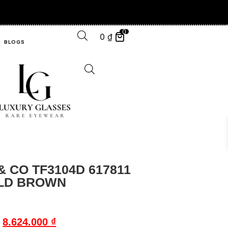
0
0
₫
BLOGS
& CO TF3104D 617811
LD BROWN
8.624.000
₫