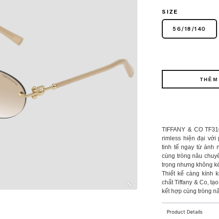
SIZE
56
/
18
/
140
THÊM
TIFFANY & CO TF3
rimless hiện đại vớ
tinh tế ngay từ ánh
cùng tròng nâu chuyể
trọng nhưng không k
Thiết kế càng kính 
chất Tiffany & Co, tạ
kết hợp cùng tròng nâ
Product Details